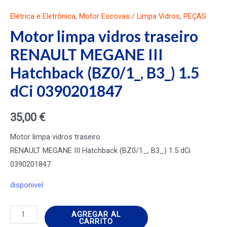
Elétrica e Eletrônica
,
Motor Escovas / Limpa Vidros
,
PEÇAS
Motor limpa vidros traseiro
RENAULT MEGANE III
Hatchback (BZ0/1_, B3_) 1.5
dCi 0390201847
35,00
€
Motor limpa vidros traseiro
RENAULT MEGANE III Hatchback (BZ0/1_, B3_) 1.5 dCi
0390201847
disponivel
Motor
AGREGAR AL
CARRITO
limpa