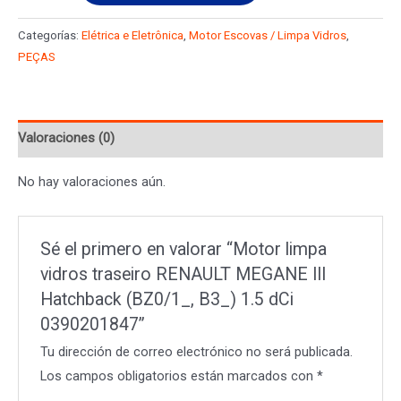
vidros
Categorías:
Elétrica e Eletrônica
,
Motor Escovas / Limpa Vidros
,
traseiro
PEÇAS
RENAULT
MEGANE
III
Valoraciones (0)
Hatchback
(BZ0/1_,
No hay valoraciones aún.
B3_)
1.5
dCi
Sé el primero en valorar “Motor limpa
0390201847
vidros traseiro RENAULT MEGANE III
cantidad
Hatchback (BZ0/1_, B3_) 1.5 dCi
0390201847”
Tu dirección de correo electrónico no será publicada.
Los campos obligatorios están marcados con
*