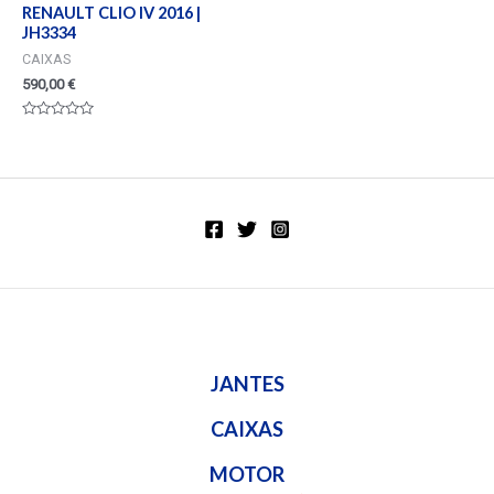
RENAULT CLIO IV 2016 |
JH3334
CAIXAS
590,00
€
Valorado
en
0
de
5
JANTES
CAIXAS
MOTOR