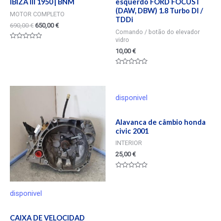
IBIZA III 1950 | BNM
esquerdo FORD FOCUS I
(DAW, DBW) 1.8 Turbo DI /
MOTOR COMPLETO
TDDi
690,00
€
650,00
€
Comando / botão do elevador
vidro
Valorado
10,00
€
en
0
de
5
Valorado
en
0
de
5
disponivel
Alavanca de câmbio honda
civic 2001
INTERIOR
25,00
€
Valorado
en
0
de
disponivel
5
CAIXA DE VELOCIDAD