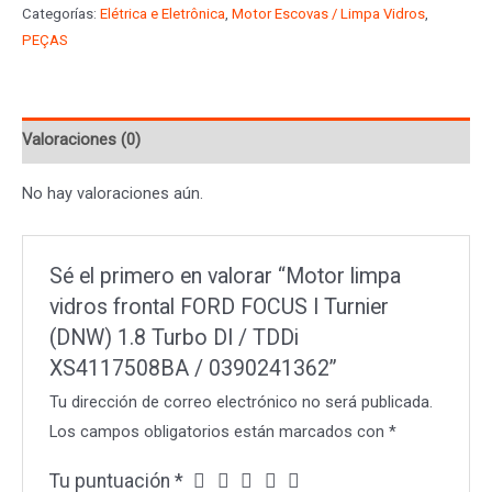
Categorías:
Elétrica e Eletrônica
,
Motor Escovas / Limpa Vidros
,
frontal
PEÇAS
FORD
FOCUS
I
Valoraciones (0)
Turnier
(DNW)
No hay valoraciones aún.
1.8
Turbo
DI
Sé el primero en valorar “Motor limpa
/
vidros frontal FORD FOCUS I Turnier
TDDi
(DNW) 1.8 Turbo DI / TDDi
XS4117508BA
XS4117508BA / 0390241362”
/
Tu dirección de correo electrónico no será publicada.
0390241362
Los campos obligatorios están marcados con
*
cantidad
Tu puntuación
*