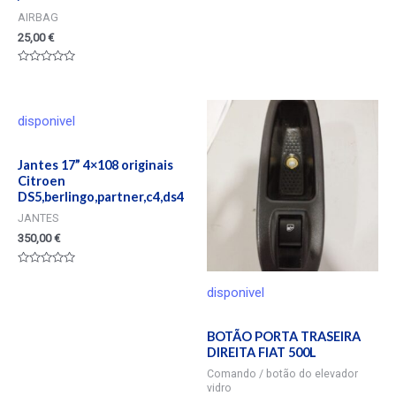
AIRBAG
25,00
€
Valorado
en
0
de
5
disponivel
Jantes 17” 4×108 originais
Citroen
DS5,berlingo,partner,c4,ds4
JANTES
350,00
€
Valorado
en
disponivel
0
de
5
BOTÃO PORTA TRASEIRA
DIREITA FIAT 500L
Comando / botão do elevador
vidro