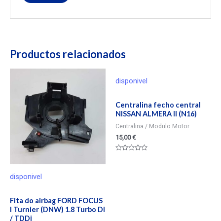
Productos relacionados
disponivel
Centralina fecho central
NISSAN ALMERA II (N16)
Centralina / Modulo Motor
15,00
€
Valorado
en
0
de
disponivel
5
Fita do airbag FORD FOCUS
I Turnier (DNW) 1.8 Turbo DI
/ TDDi