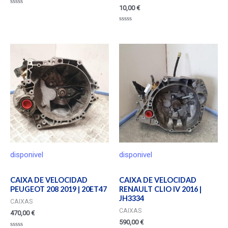
10,00
€
Valorado
en
0
Valorado
de
en
5
0
de
5
disponivel
disponivel
CAIXA DE VELOCIDAD
CAIXA DE VELOCIDAD
PEUGEOT 208 2019 | 20ET47
RENAULT CLIO IV 2016 |
JH3334
CAIXAS
CAIXAS
470,00
€
590,00
€