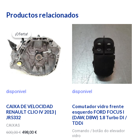
Productos relacionados
¡Oferta!
¡Oferta!
disponivel
disponivel
CAIXA DE VELOCIDAD
Comutador vidro frente
RENAULT CLIO IV 2013 |
esquerdo FORD FOCUS I
JR5332
(DAW, DBW) 1.8 Turbo DI /
TDDi
CAIXAS
Comando / botão do elevador
600,00
€
498,00
€
vidro