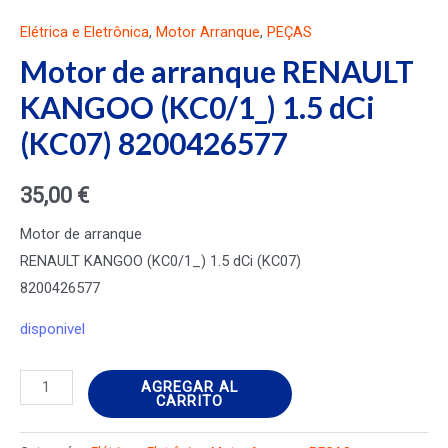
Elétrica e Eletrônica
,
Motor Arranque
,
PEÇAS
Motor de arranque RENAULT
KANGOO (KC0/1_) 1.5 dCi
(KC07) 8200426577
35,00
€
Motor de arranque
RENAULT KANGOO (KC0/1_) 1.5 dCi (KC07)
8200426577
disponivel
Motor
AGREGAR AL
CARRITO
de
arranque