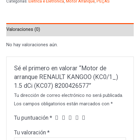
Categorías:
Elétrica e Eletrônica
,
Motor Arranque
,
PEÇAS
RENAULT
KANGOO
(KC0/1_)
Valoraciones (0)
1.5
dCi
No hay valoraciones aún.
(KC07)
8200426577
cantidad
Sé el primero en valorar “Motor de
arranque RENAULT KANGOO (KC0/1_)
1.5 dCi (KC07) 8200426577”
Tu dirección de correo electrónico no será publicada.
Los campos obligatorios están marcados con
*
Tu puntuación
*
Tu valoración
*