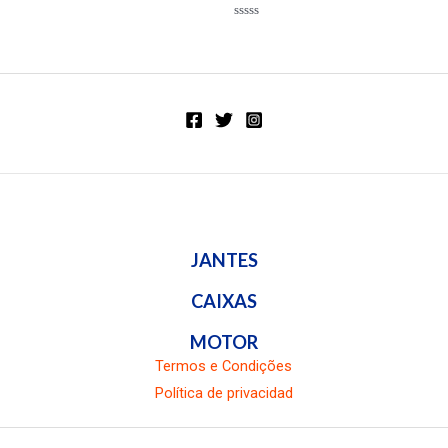
Valorado
en
Valorado
0
en
de
0
5
de
5
JANTES
CAIXAS
MOTOR
Termos e Condições
Política de privacidad