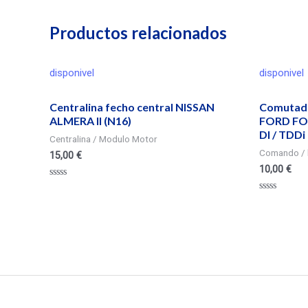
Productos relacionados
disponivel
disponivel
Centralina fecho central NISSAN
Comutado
ALMERA II (N16)
FORD FOC
DI / TDDi
Centralina / Modulo Motor
Comando / 
15,00
€
10,00
€
Valorado
en
Valorado
0
en
de
0
5
de
5