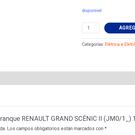
disponivel
Motor
AGREG
de
arranque
Categorías:
Elétrica e Eletr
RENAULT
GRAND
SCÉNIC
II
(JM0/1_)
1.5
dCi
(JM1E)
e arranque RENAULT GRAND SCÉNIC II (JM0/1_) 
8200306595
da.
Los campos obligatorios están marcados con
*
cantidad