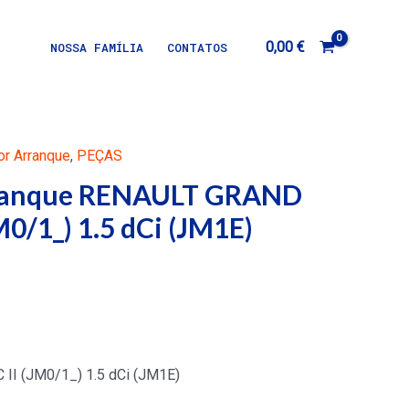
0,00
€
NOSSA FAMÍLIA
CONTATOS
r Arranque
,
PEÇAS
rranque RENAULT GRAND
M0/1_) 1.5 dCi (JM1E)
I (JM0/1_) 1.5 dCi (JM1E)