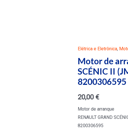
Elétrica e Eletrônica
,
Moto
Motor de a
SCÉNIC II (J
8200306595
20,00
€
Motor de arranque
RENAULT GRAND SCÉNIC I
8200306595