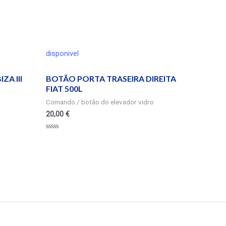
disponivel
A III
BOTÃO PORTA TRASEIRA DIREITA
FIAT 500L
Comando / botão do elevador vidro
20,00
€
Valorado
en
0
de
5