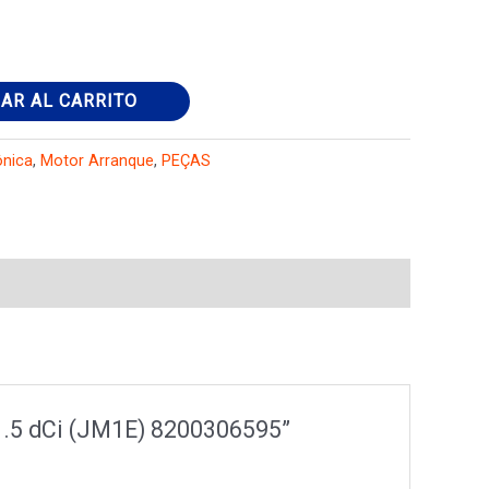
AR AL CARRITO
ônica
,
Motor Arranque
,
PEÇAS
1.5 dCi (JM1E) 8200306595”