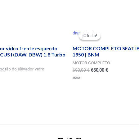
disponivel
¡Oferta!
¡Oferta!
r vidro frente esquerdo
MOTOR COMPLETO SEAT IBIZ
US I (DAW, DBW) 1.8 Turbo
1950 | BNM
MOTOR COMPLETO
botão do elevador vidro
690,00
€
650,00
€
Valorado
en
0
de
5