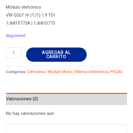
Módulo eletrónico
VW GOLF IV (1J1) 1.9 TDI
1J6810773A | 1J6810773
disponivel
Módulo
AGREGAR AL
CARRITO
eletrónico
VW
Categorías:
Centralina / Modulo Motor
,
Elétrica e Eletrônica
,
PEÇAS
GOLF
IV
(1J1)
Valoraciones (0)
1.9
TDI
No hay valoraciones aún.
1J6810773A
|
1J6810773