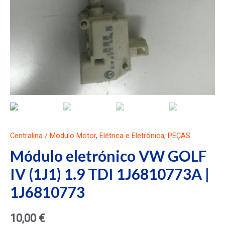
Centralina / Modulo Motor
,
Elétrica e Eletrônica
,
PEÇAS
Módulo eletrónico VW GOLF
IV (1J1) 1.9 TDI 1J6810773A |
1J6810773
10,00
€