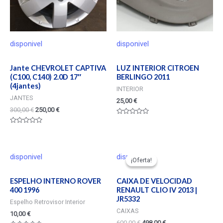
disponivel
disponivel
Jante CHEVROLET CAPTIVA
LUZ INTERIOR CITROEN
(C100, C140) 2.0D 17″
BERLINGO 2011
(4jantes)
INTERIOR
JANTES
25,00
€
300,00
€
250,00
€
Valorado
en
Valorado
0
en
de
0
5
de
5
disponivel
disponivel
¡Oferta!
¡Oferta!
ESPELHO INTERNO ROVER
CAIXA DE VELOCIDAD
400 1996
RENAULT CLIO IV 2013 |
JR5332
Espelho Retrovisor Interior
CAIXAS
10,00
€
600,00
€
498,00
€