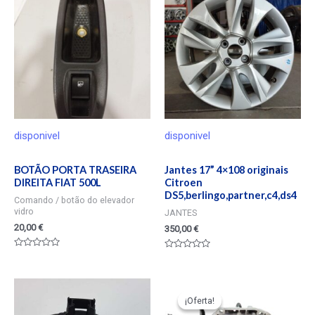
disponivel
disponivel
BOTÃO PORTA TRASEIRA
Jantes 17” 4×108 originais
DIREITA FIAT 500L
Citroen
DS5,berlingo,partner,c4,ds4
Comando / botão do elevador
vidro
JANTES
20,00
€
350,00
€
Valorado
Valorado
en
en
0
0
de
de
5
5
¡Oferta!
¡Oferta!