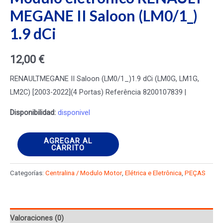
MEGANE II Saloon (LM0/1_)
1.9 dCi
12,00
€
RENAULTMEGANE II Saloon (LM0/1_)1.9 dCi (LM0G, LM1G,
LM2C) [2003-2022](4 Portas) Referência 8200107839 |
Disponibilidad:
disponivel
Módulo
AGREGAR AL
CARRITO
eletrónico
RENAULT
Categorías:
Centralina / Modulo Motor
,
Elétrica e Eletrônica
,
PEÇAS
MEGANE
II
Saloon
Valoraciones (0)
(LM0/1_)