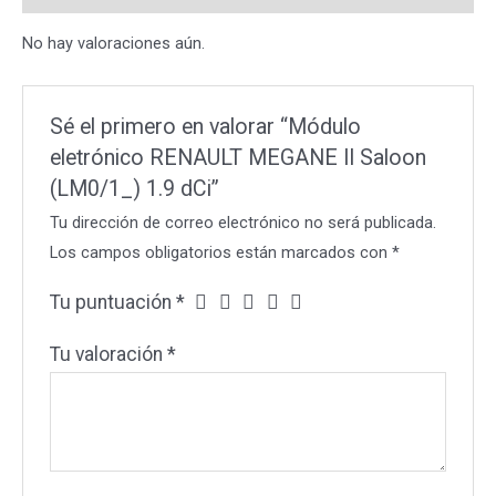
1.9
No hay valoraciones aún.
dCi
cantidad
Sé el primero en valorar “Módulo
eletrónico RENAULT MEGANE II Saloon
(LM0/1_) 1.9 dCi”
Tu dirección de correo electrónico no será publicada.
Los campos obligatorios están marcados con
*
Tu puntuación
*
Tu valoración
*