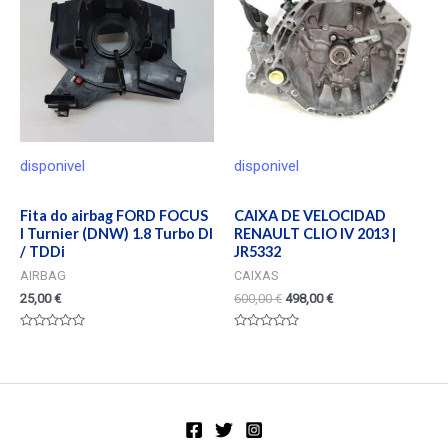
disponivel
disponivel
Fita do airbag FORD FOCUS
CAIXA DE VELOCIDAD
I Turnier (DNW) 1.8 Turbo DI
RENAULT CLIO IV 2013 |
/ TDDi
JR5332
AIRBAG
CAIXAS
25,00
€
600,00
€
498,00
€
Valorado
Valorado
en
en
0
0
de
de
5
5