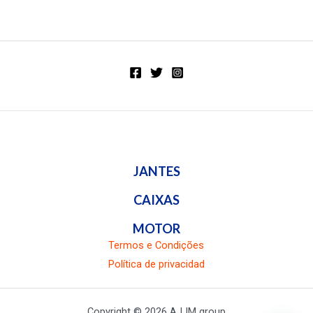
Valorado
Valorado
en
en
0
0
de
de
5
5
JANTES
CAIXAS
MOTOR
Termos e Condições
Política de privacidad
Copyright © 2026 AJJM group