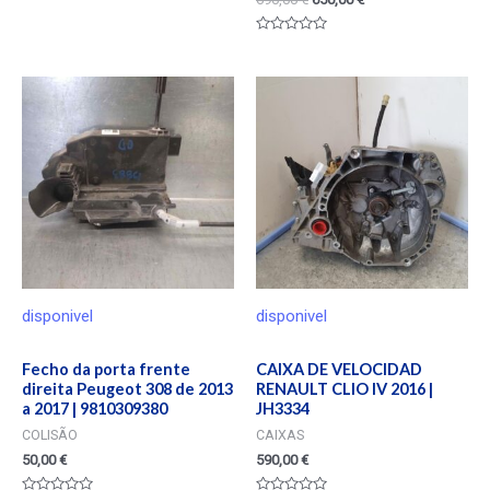
Valorado
en
0
de
5
disponivel
disponivel
Fecho da porta frente
CAIXA DE VELOCIDAD
direita Peugeot 308 de 2013
RENAULT CLIO IV 2016 |
a 2017 | 9810309380
JH3334
COLISÃO
CAIXAS
50,00
€
590,00
€