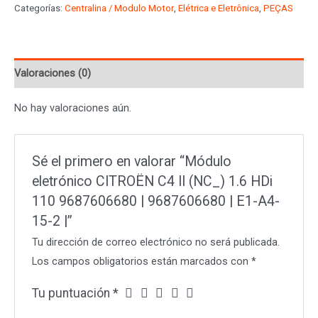
Categorías:
Centralina / Modulo Motor
,
Elétrica e Eletrônica
,
PEÇAS
C4
II
(NC_)
Valoraciones (0)
1.6
HDi
No hay valoraciones aún.
110
9687606680
|
Sé el primero en valorar “Módulo
9687606680
eletrónico CITROËN C4 II (NC_) 1.6 HDi
|
110 9687606680 | 9687606680 | E1-A4-
E1-
15-2 |”
A4-
Tu dirección de correo electrónico no será publicada.
15-
Los campos obligatorios están marcados con
*
2
|
Tu puntuación
*
cantidad