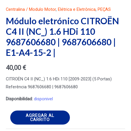
Centralina / Modulo Motor
,
Elétrica e Eletrônica
,
PEÇAS
Módulo eletrónico CITROËN
C4 II (NC_) 1.6 HDi 110
9687606680 | 9687606680 |
E1-A4-15-2 |
40,00
€
CITROËN C4 II (NC_) 1.6 HDi 110 [2009-2023] (5 Portas)
Referência 9687606680 | 9687606680
Disponibilidad:
disponivel
Módulo
AGREGAR AL
CARRITO
eletrónico
CITROËN