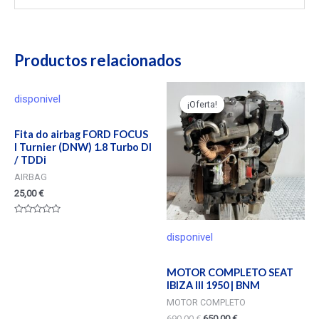
Productos relacionados
disponivel
¡Oferta!
¡Oferta!
Fita do airbag FORD FOCUS
I Turnier (DNW) 1.8 Turbo DI
/ TDDi
AIRBAG
25,00
€
Valorado
en
disponivel
0
de
5
MOTOR COMPLETO SEAT
IBIZA III 1950 | BNM
MOTOR COMPLETO
690,00
€
650,00
€