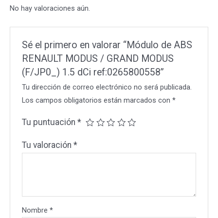
No hay valoraciones aún.
(F/JP0_)
1.5
dCi
Sé el primero en valorar “Módulo de ABS
ref:0265800558
RENAULT MODUS / GRAND MODUS
cantidad
(F/JP0_) 1.5 dCi ref:0265800558”
Tu dirección de correo electrónico no será publicada.
Los campos obligatorios están marcados con
*
Tu puntuación
*
Tu valoración
*
Nombre
*