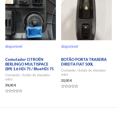
disponivel
disponivel
Comutador CITROËN
BOTÃO PORTA TRASEIRA
BERLINGO MULTISPACE
DIREITA FIAT 500L
(B9) 1.6 HDi 75 / BlueHDi 75
Comando / botão do elevador
vidro
Comando / botão do elevador
vidro
20,00
€
39,00
€
Valorado
en
Valorado
0
en
de
0
5
de
5