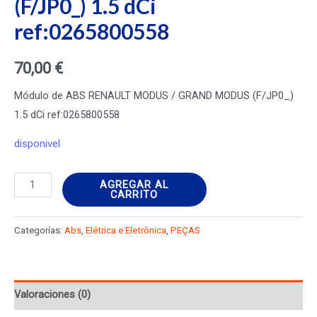
(F/JP0_) 1.5 dCi
ref:0265800558
70,00
€
Módulo de ABS RENAULT MODUS / GRAND MODUS (F/JP0_)
1.5 dCi ref:0265800558
disponivel
Módulo
AGREGAR AL
CARRITO
de
ABS
Categorías:
Abs
,
Elétrica e Eletrônica
,
PEÇAS
RENAULT
MODUS
/
Valoraciones (0)
GRAND
MODUS