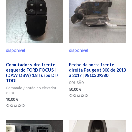
disponivel
disponivel
Comutador vidro frente
Fecho da porta frente
esquerdo FORD FOCUS I
direita Peugeot 308 de 2013
(DAW, DBW) 1.8 Turbo DI /
a 2017 | 9810309380
TDDi
COLISÃO
Comando / botão do elevador
50,00
€
vidro
10,00
€
Valorado
en
0
Valorado
de
en
5
0
de
5