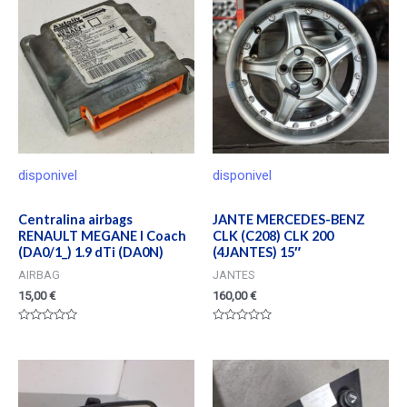
disponivel
disponivel
Centralina airbags
JANTE MERCEDES-BENZ
RENAULT MEGANE I Coach
CLK (C208) CLK 200
(DA0/1_) 1.9 dTi (DA0N)
(4JANTES) 15″
AIRBAG
JANTES
15,00
€
160,00
€
Valorado
Valorado
en
en
0
0
de
de
5
5