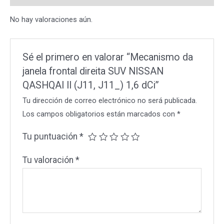
QASHQAI
No hay valoraciones aún.
II
(J11,
J11_)
Sé el primero en valorar “Mecanismo da
1,6
janela frontal direita SUV NISSAN
dCi
QASHQAI II (J11, J11_) 1,6 dCi”
cantidad
Tu dirección de correo electrónico no será publicada.
Los campos obligatorios están marcados con
*
Tu puntuación
*
Tu valoración
*