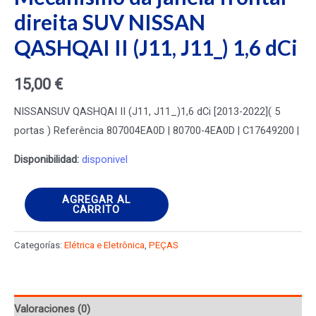
direita SUV NISSAN
QASHQAI II (J11, J11_) 1,6 dCi
15,00
€
NISSANSUV QASHQAI II (J11, J11_)1,6 dCi [2013-2022]( 5
portas ) Referência 807004EA0D | 80700-4EA0D | C17649200 |
Disponibilidad:
disponivel
Mecanismo
AGREGAR AL
CARRITO
da
janela
Categorías:
Elétrica e Eletrônica
,
PEÇAS
frontal
direita
SUV
Valoraciones (0)
NISSAN