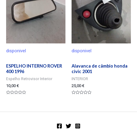
disponivel
disponivel
ESPELHO INTERNO ROVER
Alavanca de câmbio honda
400 1996
civic 2001
Espelho Retrovisor Interior
INTERIOR
10,00
€
25,00
€
Valorado
Valorado
en
en
0
0
de
de
5
5