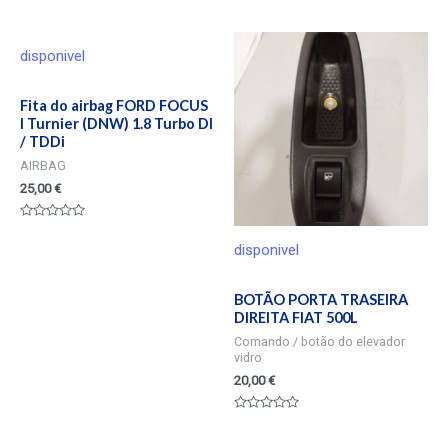
Valorado
en
0
de
5
disponivel
Fita do airbag FORD FOCUS
I Turnier (DNW) 1.8 Turbo DI
/ TDDi
AIRBAG
25,00
€
Valorado
en
disponivel
0
de
5
BOTÃO PORTA TRASEIRA
DIREITA FIAT 500L
Comando / botão do elevador
vidro
20,00
€
Valorado
en
0