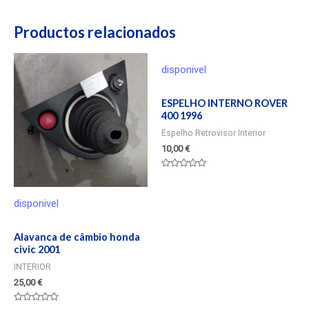
Productos relacionados
disponivel
ESPELHO INTERNO ROVER
400 1996
Espelho Retrovisor Interior
10,00
€
Valorado
en
0
de
disponivel
5
Alavanca de câmbio honda
civic 2001
INTERIOR
25,00
€