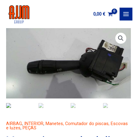
Ir
al
0,00
€
MAI
contenido
MEN
AIRBAG
,
INTERIOR
,
Manetes, Comutador do piscas, Escovas
e luzes
,
PEÇAS