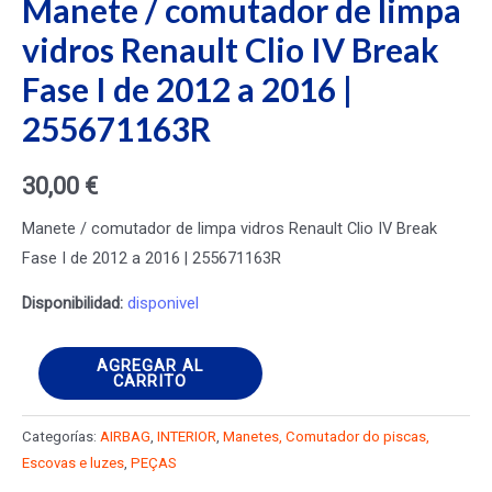
Manete / comutador de limpa
vidros Renault Clio IV Break
Fase I de 2012 a 2016 |
255671163R
30,00
€
Manete / comutador de limpa vidros Renault Clio IV Break
Fase I de 2012 a 2016 | 255671163R
Disponibilidad:
disponivel
Manete
AGREGAR AL
CARRITO
/
comutador
Categorías:
AIRBAG
,
INTERIOR
,
Manetes, Comutador do piscas,
de
Escovas e luzes
,
PEÇAS
limpa