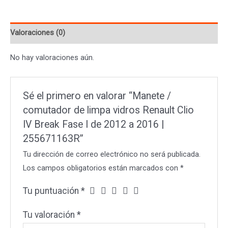
vidros
Renault
Valoraciones (0)
Clio
IV
No hay valoraciones aún.
Break
Fase
I
Sé el primero en valorar “Manete /
de
comutador de limpa vidros Renault Clio
2012
IV Break Fase I de 2012 a 2016 |
a
255671163R”
2016
Tu dirección de correo electrónico no será publicada.
|
Los campos obligatorios están marcados con
*
255671163R
cantidad
Tu puntuación
*
Tu valoración
*