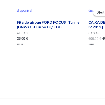
disponivel
disponivel
¡Ofert
¡Ofert
Fita do airbag FORD FOCUS I Turnier
CAIXA D
(DNW) 1.8 Turbo DI / TDDi
IV 2013 |
AIRBAG
CAIXAS
25,00
€
600,00
€
4
Valorado
Valorado
en
en
0
0
de
de
5
5