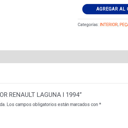
LUZ
AGREGAR AL 
INTERIOR
RENAULT
Categorías:
INTERIOR
,
PEÇ
LAGUNA
I
1994
cantidad
ERIOR RENAULT LAGUNA I 1994”
da.
Los campos obligatorios están marcados con
*