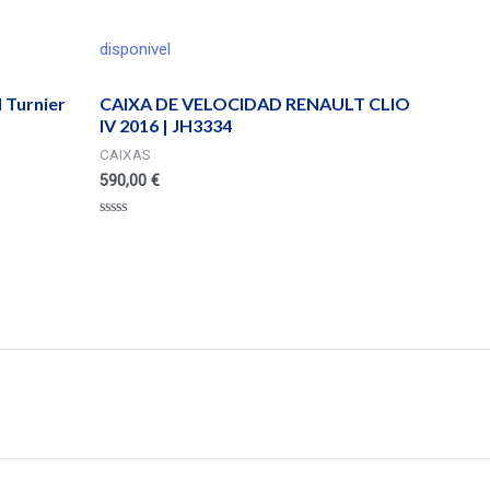
disponivel
 Turnier
CAIXA DE VELOCIDAD RENAULT CLIO
IV 2016 | JH3334
CAIXAS
590,00
€
Valorado
en
0
de
5