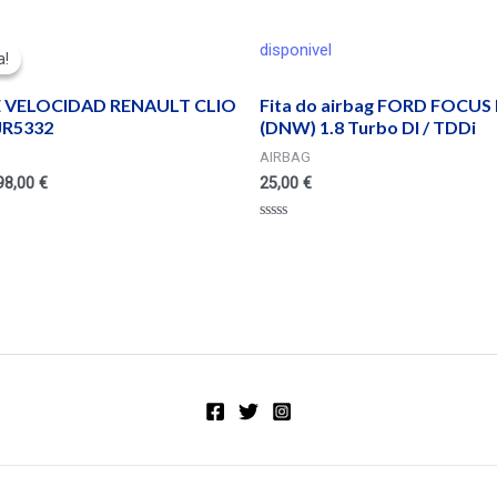
disponivel
a!
a!
E VELOCIDAD RENAULT CLIO
Fita do airbag FORD FOCUS I
 JR5332
(DNW) 1.8 Turbo DI / TDDi
AIRBAG
98,00
€
25,00
€
Valorado
en
0
de
5