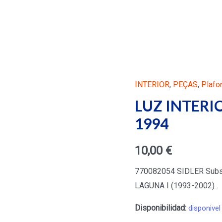
INTERIOR
,
PEÇAS
,
Plafo
LUZ INTERI
1994
10,00
€
770082054 SIDLER Subst
LAGUNA I (1993-2002) .
Disponibilidad:
disponivel