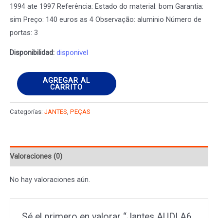
1994 ate 1997 Referência: Estado do material: bom Garantia:
sim Preço: 140 euros as 4 Observação: aluminio Número de
portas: 3
Disponibilidad:
disponivel
Jantes
AGREGAR AL
CARRITO
AUDI
A6
Categorías:
JANTES
,
PEÇAS
C4
Avant
(4A5)
Valoraciones (0)
cantidad
No hay valoraciones aún.
Sé el primero en valorar “Jantes AUDI A6