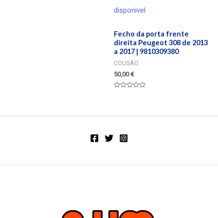
0
de
disponivel
5
Fecho da porta frente
direita Peugeot 308 de 2013
a 2017 | 9810309380
COLISÃO
50,00
€
Valorado
en
0
de
5