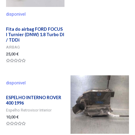
Valorado
en
0
de
disponivel
5
Fita do airbag FORD FOCUS
I Turnier (DNW) 1.8 Turbo DI
/ TDDi
AIRBAG
25,00
€
Valorado
en
0
de
5
disponivel
ESPELHO INTERNO ROVER
400 1996
Espelho Retrovisor Interior
10,00
€
Valorado
en