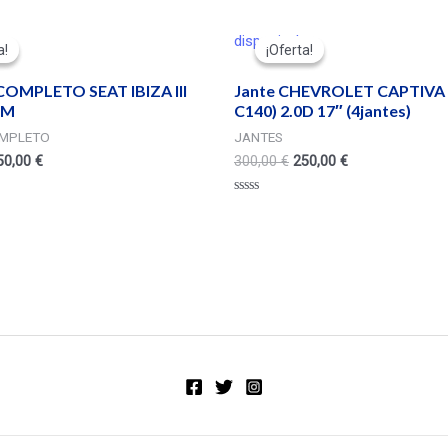
disponivel
a!
a!
¡Oferta!
¡Oferta!
OMPLETO SEAT IBIZA III
Jante CHEVROLET CAPTIVA 
NM
C140) 2.0D 17″ (4jantes)
MPLETO
JANTES
50,00
€
300,00
€
250,00
€
Valorado
en
0
de
5