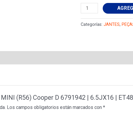
Jante
AGREG
MINI
MINI
Categorías:
JANTES
,
PEÇA
(R56)
Cooper
D
6791942
|
6.5JX16
|
ET48
I MINI (R56) Cooper D 6791942 | 6.5JX16 | ET4
16
da.
Los campos obligatorios están marcados con
*
polegadas
cantidad