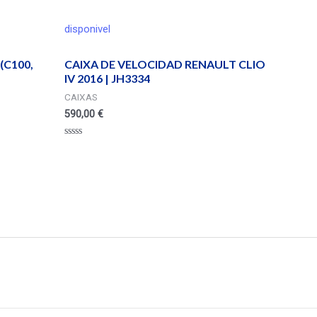
disponivel
(C100,
CAIXA DE VELOCIDAD RENAULT CLIO
IV 2016 | JH3334
CAIXAS
590,00
€
Valorado
en
0
de
5