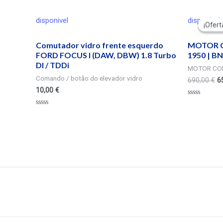
disponivel
disponivel
¡Ofert
¡Ofert
Comutador vidro frente esquerdo
MOTOR C
FORD FOCUS I (DAW, DBW) 1.8 Turbo
1950 | B
DI / TDDi
MOTOR CO
Comando / botão do elevador vidro
690,00
€
6
10,00
€
Valorado
en
Valorado
0
en
de
0
5
de
5