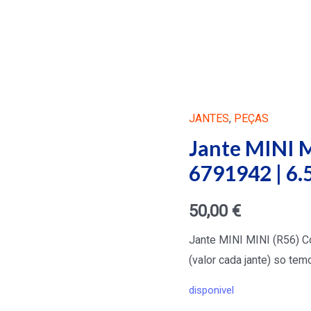
JANTES
,
PEÇAS
Jante MINI M
6791942 | 6.
50,00
€
Jante MINI MINI (R56) C
(valor cada jante) so tem
disponivel