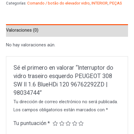
Categorías:
Comando / botão do elevador vidro
,
INTERIOR
,
PEÇAS
traseiro
esquerdo
PEUGEOT
Valoraciones (0)
308
SW
No hay valoraciones aún.
II
1.6
BlueHDi
Sé el primero en valorar “Interruptor do
120
vidro traseiro esquerdo PEUGEOT 308
96762292ZD
SW II 1.6 BlueHDi 120 96762292ZD |
|
98034744”
98034744
Tu dirección de correo electrónico no será publicada.
cantidad
Los campos obligatorios están marcados con
*
Tu puntuación
*