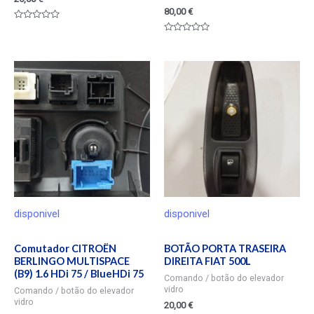
80,00
€
Valorado
en
Valorado
0
en
de
0
5
de
5
disponivel
disponivel
Comutador CITROËN
BOTÃO PORTA TRASEIRA
BERLINGO MULTISPACE
DIREITA FIAT 500L
(B9) 1.6 HDi 75 / BlueHDi 75
Comando / botão do elevador
vidro
Comando / botão do elevador
vidro
20,00
€