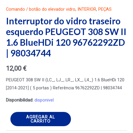
Comando / botão do elevador vidro
,
INTERIOR
,
PEÇAS
Interruptor do vidro traseiro
esquerdo PEUGEOT 308 SW II
1.6 BlueHDi 120 96762292ZD
| 98034744
12,00
€
PEUGEOT 308 SW II (LC_, LJ_, LR_, LX_, L4_) 1.6 BlueHDi 120
[2014-2021] ( 5 portas ) Referência 96762292ZD | 98034744
Disponibilidad:
disponivel
Interruptor
AGREGAR AL
CARRITO
do
vidro