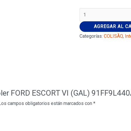
Intercooler
FORD
AGREGAR AL C
ESCORT
Categorías:
COLISÃO
,
Int
VI
(GAL)
91FF9L440AB
cantidad
rcooler FORD ESCORT VI (GAL) 91FF9L44
Los campos obligatorios están marcados con
*