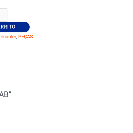
ARRITO
ercooler
,
PEÇAS
0AB”