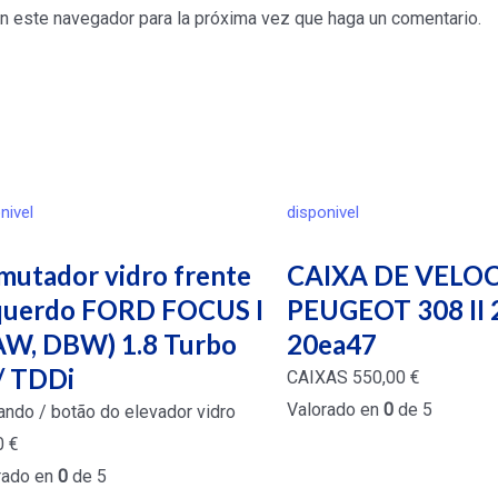
en este navegador para la próxima vez que haga un comentario.
nivel
disponivel
mutador vidro frente
CAIXA DE VELO
querdo FORD FOCUS I
PEUGEOT 308 II 
AW, DBW) 1.8 Turbo
20ea47
/ TDDi
CAIXAS
550,00
€
Valorado en
0
de 5
ndo / botão do elevador vidro
0
€
rado en
0
de 5