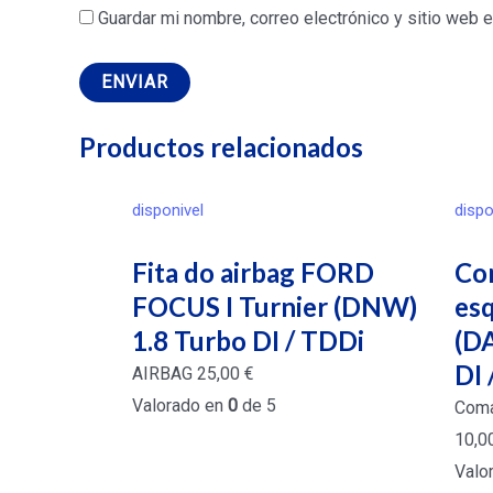
Guardar mi nombre, correo electrónico y sitio web 
Productos relacionados
disponivel
dispo
Fita do airbag FORD
Co
FOCUS I Turnier (DNW)
es
1.8 Turbo DI / TDDi
(D
DI 
AIRBAG
25,00
€
Valorado en
0
de 5
Coma
10,0
Valo