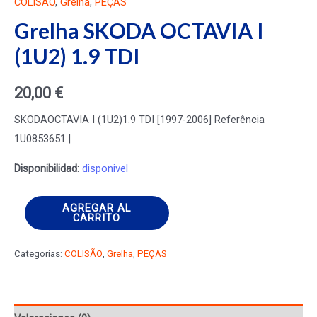
COLISÃO
,
Grelha
,
PEÇAS
Grelha SKODA OCTAVIA I
(1U2) 1.9 TDI
20,00
€
SKODAOCTAVIA I (1U2)1.9 TDI [1997-2006] Referência
1U0853651 |
Disponibilidad:
disponivel
Grelha
AGREGAR AL
CARRITO
SKODA
OCTAVIA
Categorías:
COLISÃO
,
Grelha
,
PEÇAS
I
(1U2)
1.9