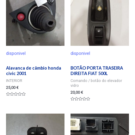
disponivel
disponivel
Alavanca de câmbio honda
BOTÃO PORTA TRASEIRA
civic 2001
DIREITA FIAT 500L
INTERIOR
Comando / botão do elevador
vidro
25,00
€
20,00
€
Valorado
en
Valorado
0
en
de
0
5
de
5