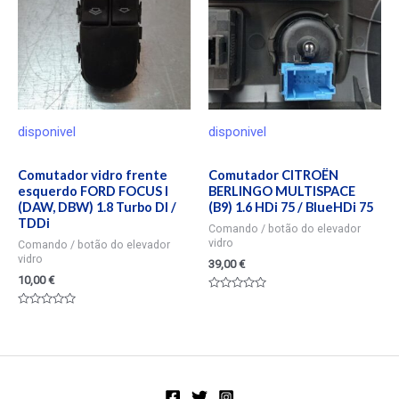
disponivel
disponivel
Comutador vidro frente
Comutador CITROËN
esquerdo FORD FOCUS I
BERLINGO MULTISPACE
(DAW, DBW) 1.8 Turbo DI /
(B9) 1.6 HDi 75 / BlueHDi 75
TDDi
Comando / botão do elevador
vidro
Comando / botão do elevador
vidro
39,00
€
10,00
€
Valorado
en
Valorado
0
en
de
0
5
de
5