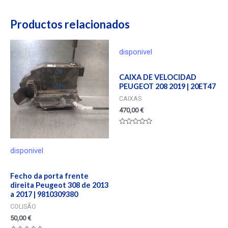
Productos relacionados
disponivel
CAIXA DE VELOCIDAD
PEUGEOT 208 2019 | 20ET47
CAIXAS
470,00
€
Valorado
en
0
de
disponivel
5
Fecho da porta frente
direita Peugeot 308 de 2013
a 2017 | 9810309380
COLISÃO
50,00
€