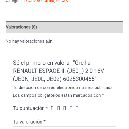
Categorías:
COLISÃO
,
Grelha
,
PEÇAS
III
(JE0_)
2.0
Valoraciones (0)
16V
(JE0N,
No hay valoraciones aún.
JE0L,
JE02)
6025300465
Sé el primero en valorar “Grelha
cantidad
RENAULT ESPACE III (JE0_) 2.0 16V
(JE0N, JE0L, JE02) 6025300465”
Tu dirección de correo electrónico no será publicada.
Los campos obligatorios están marcados con
*
Tu puntuación
*
Tu valoración
*