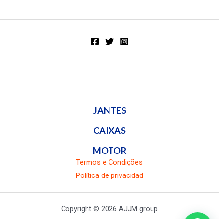
en
de
0
5
de
5
JANTES
CAIXAS
MOTOR
Termos e Condições
Política de privacidad
Copyright © 2026 AJJM group