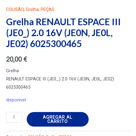
COLISÃO
,
Grelha
,
PEÇAS
Grelha RENAULT ESPACE III
(JE0_) 2.0 16V (JE0N, JE0L,
JE02) 6025300465
20,00
€
Grelha
RENAULT ESPACE III (JE0_) 2.0 16V (JE0N, JE0L, JE02)
6025300465
disponivel
Grelha
AGREGAR AL
CARRITO
RENAULT
ESPACE