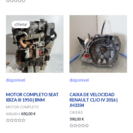
Valorado
en
0
de
5
¡Oferta!
¡Oferta!
disponivel
disponivel
MOTOR COMPLETO SEAT
CAIXA DE VELOCIDAD
IBIZA III 1950 | BNM
RENAULT CLIO IV 2016 |
JH3334
MOTOR COMPLETO
CAIXAS
690,00
€
650,00
€
590,00
€
Valorado
en
Valorado
0