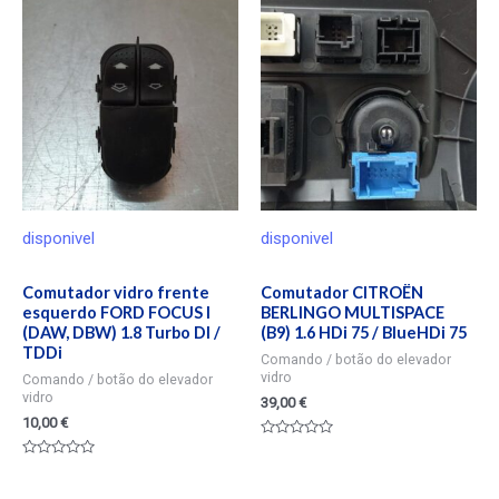
disponivel
disponivel
Comutador vidro frente
Comutador CITROËN
esquerdo FORD FOCUS I
BERLINGO MULTISPACE
(DAW, DBW) 1.8 Turbo DI /
(B9) 1.6 HDi 75 / BlueHDi 75
TDDi
Comando / botão do elevador
vidro
Comando / botão do elevador
vidro
39,00
€
10,00
€
Valorado
en
Valorado
0
en
de
0