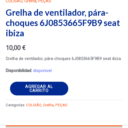
COLISÃO
,
Grelha
,
PEÇAS
Grelha de ventilador, pára-
choques 6J0853665F9B9 seat
ibiza
10,00
€
Grelha de ventilador, pára-choques 6J0853665F9B9 seat ibiza
Disponibilidad:
disponivel
Grelha
AGREGAR AL
CARRITO
de
ventilador,
Categorías:
COLISÃO
,
Grelha
,
PEÇAS
pára-
choques
6J0853665F9B9