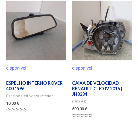
5
de
5
disponivel
disponivel
ESPELHO INTERNO ROVER
CAIXA DE VELOCIDAD
400 1996
RENAULT CLIO IV 2016 |
JH3334
Espelho Retrovisor Interior
CAIXAS
10,00
€
590,00
€
Valorado
en
Valorado
0
en
de
0
5
de
5