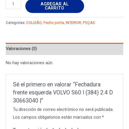
Fechadura
AGREGAR AL
CARRITO
frente
esquerda
Categorías:
COLISÃO
,
Fecho porta
,
INTERIOR
,
PEÇAS
VOLVO
S60
I
Valoraciones (0)
(384)
2.4
No hay valoraciones aún.
D
30663040
|
Sé el primero en valorar “Fechadura
cantidad
frente esquerda VOLVO S60 I (384) 2.4 D
30663040 |”
Tu dirección de correo electrónico no será publicada.
Los campos obligatorios están marcados con
*