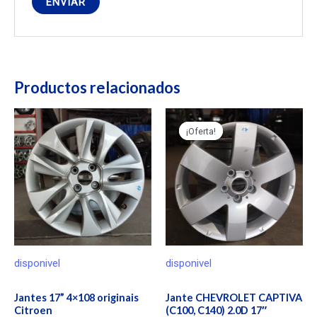
Productos relacionados
¡Oferta!
¡Oferta!
disponivel
disponivel
Jantes 17” 4×108 originais
Jante CHEVROLET CAPTIVA
Citroen
(C100, C140) 2.0D 17″