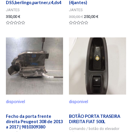
DS5,berlingo,partner,c4,ds4
(4jantes)
JANTES
JANTES
350,00
€
300,00
€
250,00
€
Valorado
Valorado
en
en
0
0
de
de
5
5
disponivel
disponivel
Fecho da porta frente
BOTÃO PORTA TRASEIRA
direita Peugeot 308 de 2013
DIREITA FIAT 500L
a 2017 | 9810309380
Comando / botão do elevador