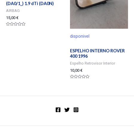
(DA0/1_) 1.9 dTi (DA0N)
AIRBAG
15,00
€
Valorado
en
disponivel
0
de
5
ESPELHO INTERNO ROVER
400 1996
Espelho Retrovisor Interior
10,00
€
Valorado
en
0
de
5