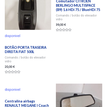
Comutador CITROËN
BERLINGO MULTISPACE
(B9) 1.6 HDi 75 / BlueHDi 75
Comando / botão do elevador
vidro
39,00
€
Valorado
disponivel
en
0
de
5
BOTÃO PORTA TRASEIRA
DIREITA FIAT 500L
Comando / botão do elevador
vidro
20,00
€
Valorado
en
0
de
5
disponivel
Centralina airbags
RENAULT MEGANE I Coach