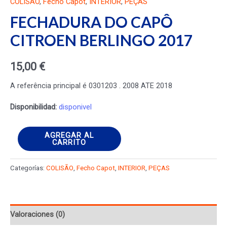
COLISÃO
,
Fecho Capot
,
INTERIOR
,
PEÇAS
FECHADURA DO CAPÔ
CITROEN BERLINGO 2017
15,00
€
A referência principal é 0301203 . 2008 ATE 2018
Disponibilidad:
disponivel
FECHADURA
AGREGAR AL
CARRITO
DO
CAPÔ
Categorías:
COLISÃO
,
Fecho Capot
,
INTERIOR
,
PEÇAS
CITROEN
BERLINGO
2017
Valoraciones (0)
cantidad