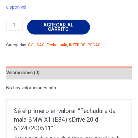
disponivel
Fechadura
AGREGAR AL
CARRITO
da
mala
Categorías:
COLISÃO
,
Fecho mala
,
INTERIOR
,
PEÇAS
BMW
X1
(E84)
Valoraciones (0)
sDrive
20
No hay valoraciones aún.
d
51247200511
cantidad
Sé el primero en valorar “Fechadura da
mala BMW X1 (E84) sDrive 20 d
51247200511”
Tu dirección de correo electrónico no será publicada.