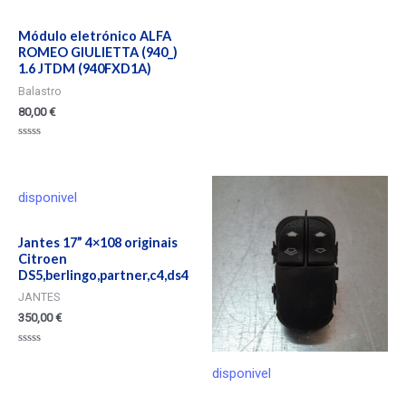
de
5
Módulo eletrónico ALFA
ROMEO GIULIETTA (940_)
1.6 JTDM (940FXD1A)
Balastro
80,00
€
Valorado
en
0
de
5
disponivel
Jantes 17” 4×108 originais
Citroen
DS5,berlingo,partner,c4,ds4
JANTES
350,00
€
Valorado
en
disponivel
0
de
5