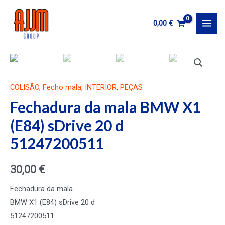
Ir
al
0,00
€
MAI
contenido
MEN
COLISÃO
,
Fecho mala
,
INTERIOR
,
PEÇAS
Fechadura da mala BMW X1
(E84) sDrive 20 d
51247200511
30,00
€
Fechadura da mala
BMW X1 (E84) sDrive 20 d
51247200511