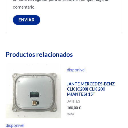
comentario.
Productos relacionados
disponivel
JANTE MERCEDES-BENZ
CLK (C208) CLK 200
(4JANTES) 15″
JANTES
160,00
€
Valorado
en
disponivel
0