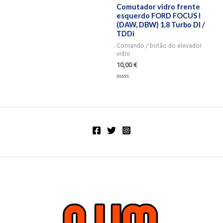
Comutador vidro frente
esquerdo FORD FOCUS I
(DAW, DBW) 1.8 Turbo DI /
TDDi
Comando / botão do elevador
vidro
10,00
€
Valorado
en
0
de
5