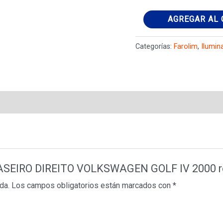
farolim
AGREGAR AL 
TRASEIRO
DIREITO
Categorías:
Farolim
,
Ilumin
VOLKSWAGEN
GOLF
IV
2000
ref:1J6945112S
cantidad
 TRASEIRO DIREITO VOLKSWAGEN GOLF IV 2000 
da.
Los campos obligatorios están marcados con
*