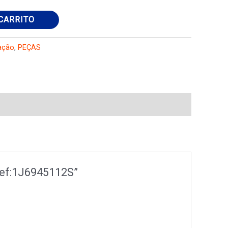
CARRITO
ação
,
PEÇAS
ref:1J6945112S”