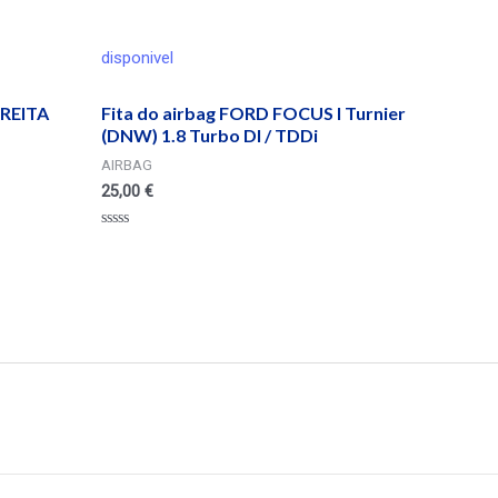
disponivel
REITA
Fita do airbag FORD FOCUS I Turnier
(DNW) 1.8 Turbo DI / TDDi
AIRBAG
25,00
€
Valorado
en
0
de
5