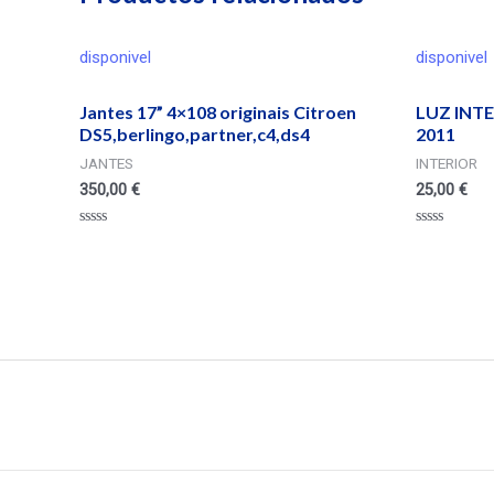
disponivel
disponivel
Jantes 17” 4×108 originais Citroen
LUZ INT
DS5,berlingo,partner,c4,ds4
2011
JANTES
INTERIOR
350,00
€
25,00
€
Valorado
Valorado
en
en
0
0
de
de
5
5