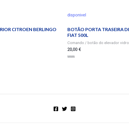
disponivel
ERIOR CITROEN BERLINGO
BOTÃO PORTA TRASEIRA DI
FIAT 500L
Comando / botão do elevador vidro
20,00
€
Valorado
en
0
de
5