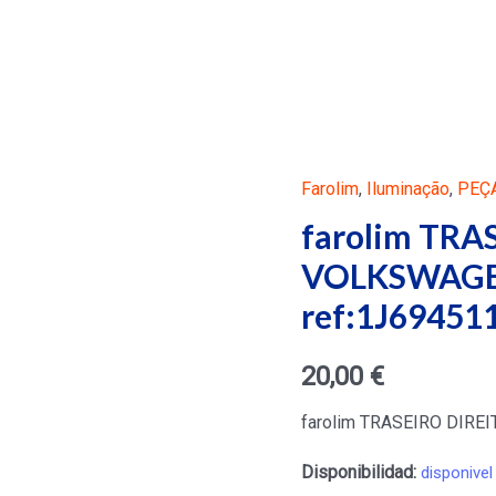
Farolim
,
Iluminação
,
PEÇ
farolim TRA
VOLKSWAGEN
ref:1J69451
20,00
€
farolim TRASEIRO DIRE
Disponibilidad:
disponivel