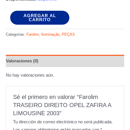
Farolim
AGREGAR AL
CARRITO
TRASEIRO
DIREITO
Categorías:
Farolim
,
Iluminação
,
PEÇAS
OPEL
ZAFIRA
A
Valoraciones (0)
LIMOUSINE
2003
No hay valoraciones aún.
cantidad
Sé el primero en valorar “Farolim
TRASEIRO DIREITO OPEL ZAFIRA A
LIMOUSINE 2003”
Tu dirección de correo electrónico no será publicada.
Los campos obligatorios están marcados con
*