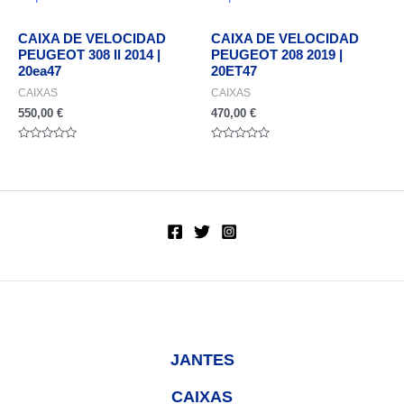
CAIXA DE VELOCIDAD
CAIXA DE VELOCIDAD
PEUGEOT 308 II 2014 |
PEUGEOT 208 2019 |
20ea47
20ET47
CAIXAS
CAIXAS
550,00
€
470,00
€
Valorado
Valorado
en
en
0
0
de
de
5
5
JANTES
CAIXAS