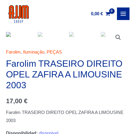
Ir
al
0,00
€
MAI
contenido
MEN
Farolim
,
Iluminação
,
PEÇAS
Farolim TRASEIRO DIREITO
OPEL ZAFIRA A LIMOUSINE
2003
17,00
€
Farolim TRASEIRO DIREITO OPEL ZAFIRA A LIMOUSINE
2003
disponivel
Disponibilidad: