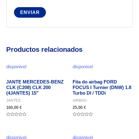
Productos relacionados
disponivel
disponivel
JANTE MERCEDES-BENZ
Fita do airbag FORD
CLK (C208) CLK 200
FOCUS I Turnier (DNW) 1.8
(4JANTES) 15″
Turbo DI / TDDi
JANTES
AIRBAG
160,00
€
25,00
€
Valorado
Valorado
en
en
0
0
de
de
5
5
disponivel
disponivel