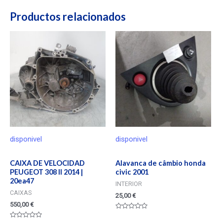
Productos relacionados
disponivel
disponivel
CAIXA DE VELOCIDAD
Alavanca de câmbio honda
PEUGEOT 308 II 2014 |
civic 2001
20ea47
INTERIOR
CAIXAS
25,00
€
550,00
€
Valorado
en