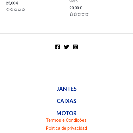
vidro
25,00
€
20,00
€
Valorado
en
Valorado
0
en
de
0
5
de
5
JANTES
CAIXAS
MOTOR
Termos e Condições
Política de privacidad