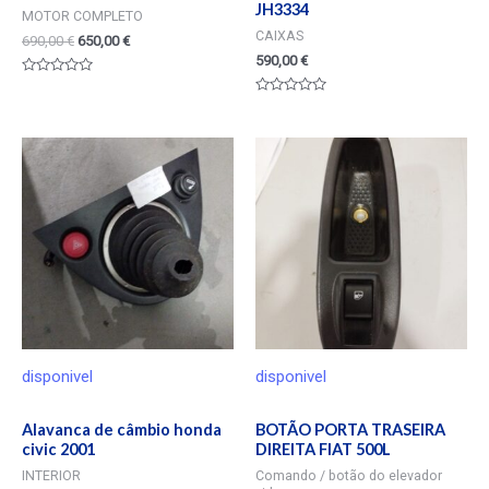
JH3334
MOTOR COMPLETO
CAIXAS
690,00
€
650,00
€
590,00
€
Valorado
en
Valorado
0
en
de
0
5
de
5
disponivel
disponivel
Alavanca de câmbio honda
BOTÃO PORTA TRASEIRA
civic 2001
DIREITA FIAT 500L
INTERIOR
Comando / botão do elevador