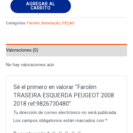
Farolim
AGREGAR AL
CARRITO
TRASEIRA
ESQUERDA
Categorías:
Farolim
,
Iluminação
,
PEÇAS
PEUGEOT
2008
2018
Valoraciones (0)
ref:9826730480
cantidad
No hay valoraciones aún.
Sé el primero en valorar “Farolim
TRASEIRA ESQUERDA PEUGEOT 2008
2018 ref:9826730480”
Tu dirección de correo electrónico no será publicada.
Los campos obligatorios están marcados con
*