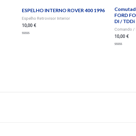
Comutado
ESPELHO INTERNO ROVER 400 1996
FORD FOC
Espelho Retrovisor Interior
DI / TDDi
10,00
€
Comando / 
10,00
€
Valorado
en
0
Valorado
de
en
5
0
de
5