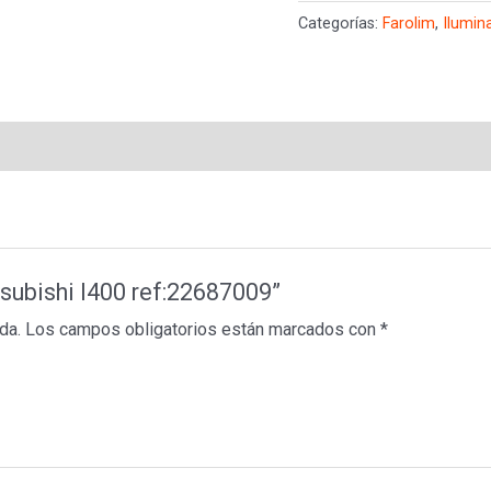
l400
Categorías:
Farolim
,
Ilumin
ref:22687009
cantidad
tsubishi l400 ref:22687009”
da.
Los campos obligatorios están marcados con
*