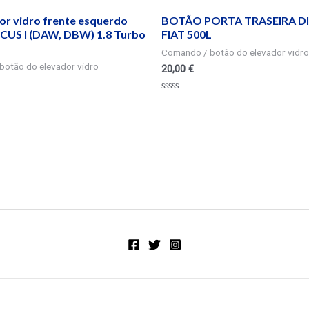
r vidro frente esquerdo
BOTÃO PORTA TRASEIRA DI
US I (DAW, DBW) 1.8 Turbo
FIAT 500L
Comando / botão do elevador vidro
botão do elevador vidro
20,00
€
Valorado
en
0
de
5