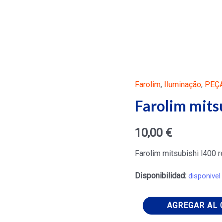
Farolim
,
Iluminação
,
PEÇ
Farolim mits
10,00
€
Farolim mitsubishi l400 
Disponibilidad:
disponivel
Farolim
AGREGAR AL 
mitsubishi