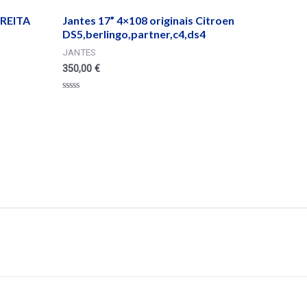
REITA
Jantes 17” 4×108 originais Citroen
DS5,berlingo,partner,c4,ds4
JANTES
350,00
€
Valorado
en
0
de
5