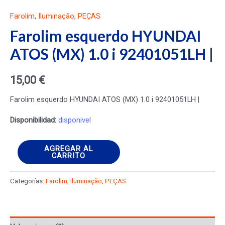
Farolim
,
Iluminação
,
PEÇAS
Farolim esquerdo HYUNDAI
ATOS (MX) 1.0 i 92401051LH |
15,00
€
Farolim esquerdo HYUNDAI ATOS (MX) 1.0 i 92401051LH |
Disponibilidad:
disponivel
Farolim
AGREGAR AL
CARRITO
esquerdo
HYUNDAI
Categorías:
Farolim
,
Iluminação
,
PEÇAS
ATOS
(MX)
1.0