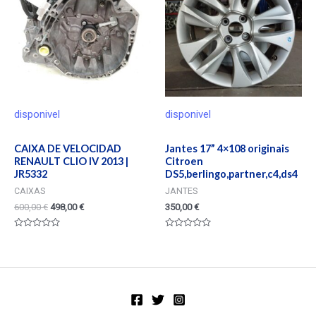
disponivel
disponivel
CAIXA DE VELOCIDAD
Jantes 17” 4×108 originais
RENAULT CLIO IV 2013 |
Citroen
JR5332
DS5,berlingo,partner,c4,ds4
CAIXAS
JANTES
600,00
€
498,00
€
350,00
€
Valorado
Valorado
en
en
0
0
de
de
5
5