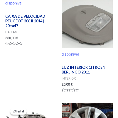
disponivel
CAIXA DE VELOCIDAD
PEUGEOT 308 II 2014 |
20ea47
CAIXAS
550,00
€
Valorado
en
disponivel
0
de
5
LUZ INTERIOR CITROEN
BERLINGO 2011
INTERIOR
25,00
€
Valorado
en
0
de
5
¡Oferta!
¡Oferta!