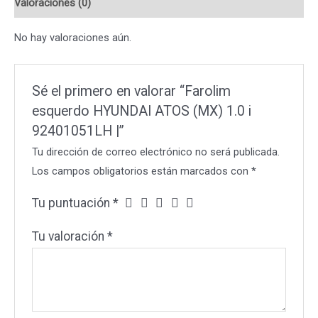
Valoraciones (0)
i
92401051LH
No hay valoraciones aún.
|
cantidad
Sé el primero en valorar “Farolim
esquerdo HYUNDAI ATOS (MX) 1.0 i
92401051LH |”
Tu dirección de correo electrónico no será publicada.
Los campos obligatorios están marcados con
*
Tu puntuación
*
Tu valoración
*