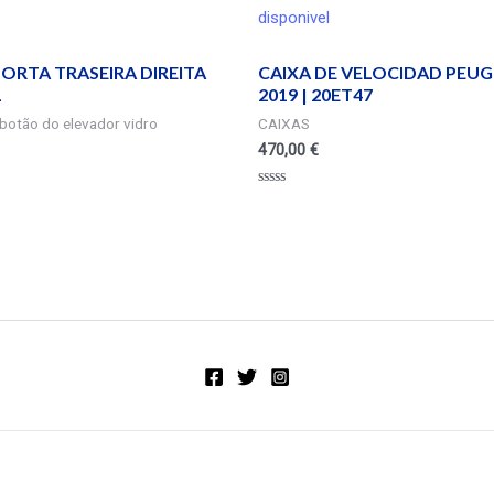
disponivel
ORTA TRASEIRA DIREITA
CAIXA DE VELOCIDAD PEUG
L
2019 | 20ET47
botão do elevador vidro
CAIXAS
470,00
€
Valorado
en
0
de
5