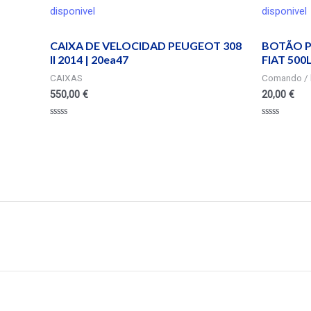
disponivel
disponivel
CAIXA DE VELOCIDAD PEUGEOT 308
BOTÃO P
II 2014 | 20ea47
FIAT 500
CAIXAS
Comando / 
550,00
€
20,00
€
Valorado
Valorado
en
en
0
0
de
de
5
5