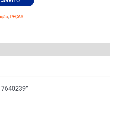
CARRITO
ação
,
PEÇAS
) 7640239”