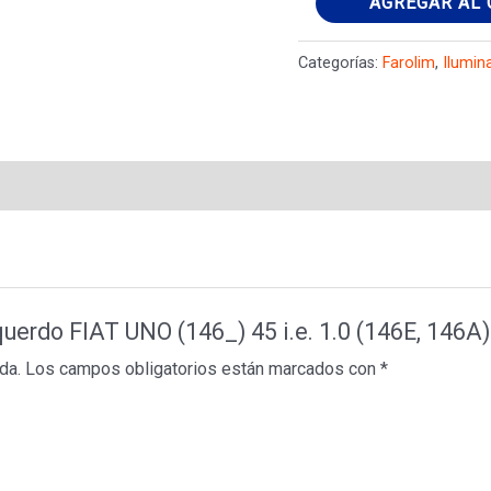
AGREGAR AL 
esquerdo
FIAT
Categorías:
Farolim
,
Ilumin
UNO
(146_)
45
i.e.
1.0
(146E,
146A)
7640239
squerdo FIAT UNO (146_) 45 i.e. 1.0 (146E, 146A
cantidad
da.
Los campos obligatorios están marcados con
*