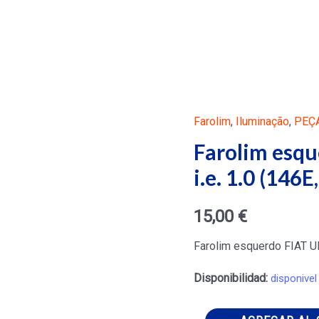
Farolim
,
Iluminação
,
PEÇ
Farolim esqu
i.e. 1.0 (146
15,00
€
Farolim esquerdo FIAT UN
Disponibilidad:
disponivel
Farolim