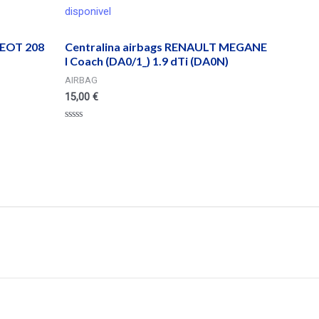
disponivel
EOT 208
Centralina airbags RENAULT MEGANE
I Coach (DA0/1_) 1.9 dTi (DA0N)
AIRBAG
15,00
€
Valorado
en
0
de
5