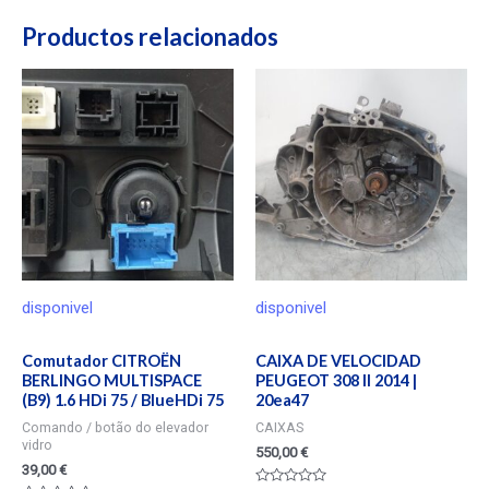
Productos relacionados
disponivel
disponivel
Comutador CITROËN
CAIXA DE VELOCIDAD
BERLINGO MULTISPACE
PEUGEOT 308 II 2014 |
(B9) 1.6 HDi 75 / BlueHDi 75
20ea47
Comando / botão do elevador
CAIXAS
vidro
550,00
€
39,00
€