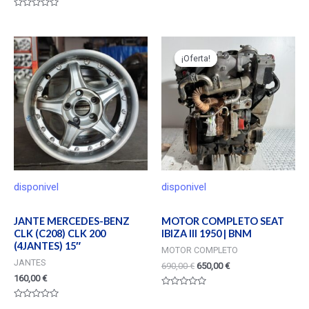
Valorado
en
Valorado
0
en
de
0
5
de
5
¡Oferta!
¡Oferta!
disponivel
disponivel
JANTE MERCEDES-BENZ
MOTOR COMPLETO SEAT
CLK (C208) CLK 200
IBIZA III 1950 | BNM
(4JANTES) 15″
MOTOR COMPLETO
JANTES
690,00
€
650,00
€
160,00
€
Valorado
en
Valorado