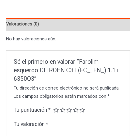
I
(FC_,
Valoraciones (0)
FN_)
1.1
No hay valoraciones aún.
i
6350Q3
cantidad
Sé el primero en valorar “Farolim
esquerdo CITROËN C3 I (FC_, FN_) 1.1 i
6350Q3”
Tu dirección de correo electrónico no será publicada.
Los campos obligatorios están marcados con
*
Tu puntuación
*
Tu valoración
*