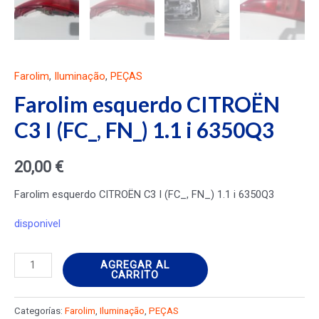
Farolim
,
Iluminação
,
PEÇAS
Farolim esquerdo CITROËN
C3 I (FC_, FN_) 1.1 i 6350Q3
20,00
€
Farolim esquerdo CITROËN C3 I (FC_, FN_) 1.1 i 6350Q3
disponivel
Farolim
AGREGAR AL
CARRITO
esquerdo
CITROËN
Categorías:
Farolim
,
Iluminação
,
PEÇAS
C3