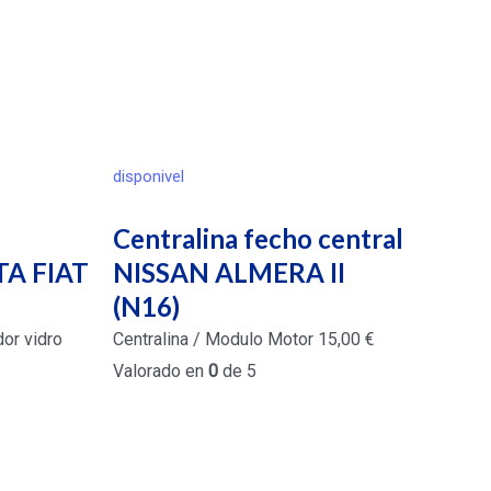
disponivel
Centralina fecho central
TA FIAT
NISSAN ALMERA II
(N16)
or vidro
Centralina / Modulo Motor
15,00
€
Valorado en
0
de 5