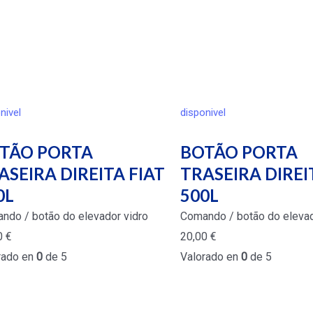
nivel
disponivel
TÃO PORTA
BOTÃO PORTA
ASEIRA DIREITA FIAT
TRASEIRA DIREI
0L
500L
ndo / botão do elevador vidro
Comando / botão do elevad
0
€
20,00
€
rado en
0
de 5
Valorado en
0
de 5