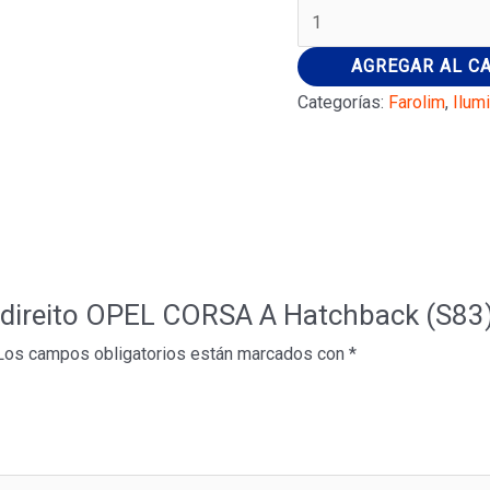
Farolim
direito
AGREGAR AL C
OPEL
Categorías:
Farolim
,
Ilum
CORSA
A
Hatchback
(S83)
59739142
cantidad
im direito OPEL CORSA A Hatchback (S8
Los campos obligatorios están marcados con
*