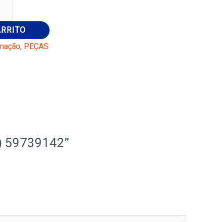
ARRITO
inação
,
PEÇAS
3) 59739142”