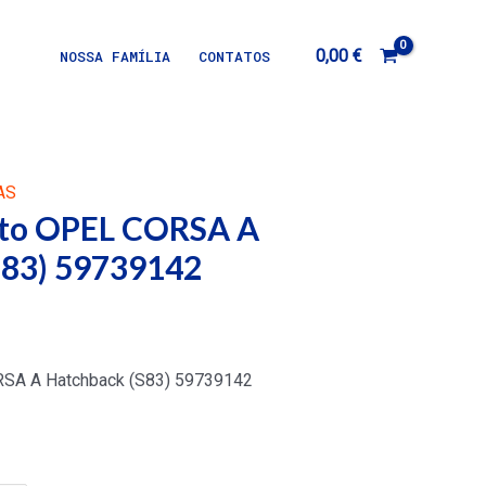
0,00
€
NOSSA FAMÍLIA
CONTATOS
AS
eito OPEL CORSA A
S83) 59739142
ORSA A Hatchback (S83) 59739142