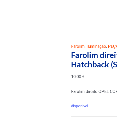
Farolim
,
Iluminação
,
PEÇ
Farolim dir
Hatchback (
10,00
€
Farolim direito OPEL C
disponivel