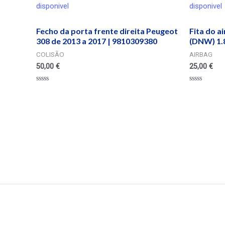
disponivel
disponivel
Fecho da porta frente direita Peugeot
Fita do a
308 de 2013 a 2017 | 9810309380
(DNW) 1.8
COLISÃO
AIRBAG
50,00
€
25,00
€
Valorado
Valorado
en
en
0
0
de
de
5
5