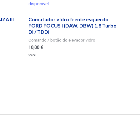
disponivel
A III
Comutador vidro frente esquerdo
FORD FOCUS I (DAW, DBW) 1.8 Turbo
DI / TDDi
Comando / botão do elevador vidro
10,00
€
Valorado
en
0
de
5