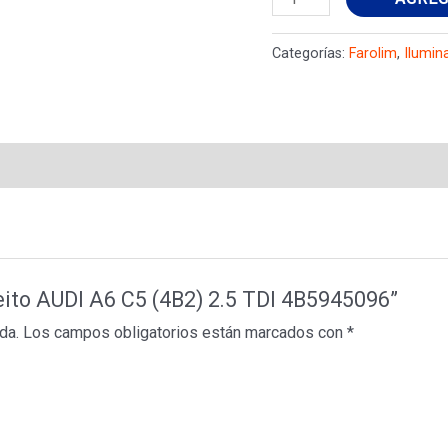
direito
AUDI
Categorías:
Farolim
,
Ilumin
A6
C5
(4B2)
2.5
TDI
4B5945096
cantidad
ireito AUDI A6 C5 (4B2) 2.5 TDI 4B5945096”
da.
Los campos obligatorios están marcados con
*