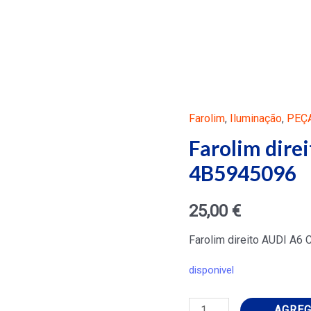
Farolim
,
Iluminação
,
PEÇ
Farolim dire
4B5945096
25,00
€
Farolim direito AUDI A6
disponivel
Farolim
AGREG