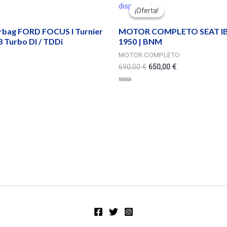
disponivel
¡Oferta!
¡Oferta!
irbag FORD FOCUS I Turnier
MOTOR COMPLETO SEAT IBIZ
 Turbo DI / TDDi
1950 | BNM
MOTOR COMPLETO
690,00
€
650,00
€
Valorado
en
0
de
5