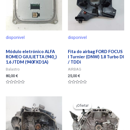
disponivel
disponivel
Módulo eletrónico ALFA
Fita do airbag FORD FOCUS
ROMEO GIULIETTA (940_)
I Turnier (DNW) 1.8 Turbo DI
1.6 JTDM (940FXD1A)
/ TDDi
Balastro
AIRBAG
80,00
€
25,00
€
Valorado
Valorado
en
en
0
0
de
de
5
5
¡Oferta!
¡Oferta!