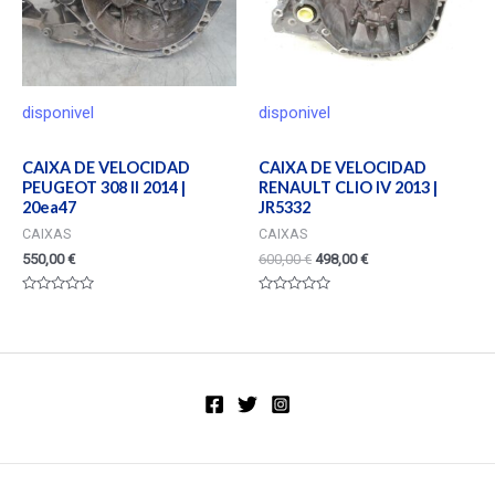
disponivel
disponivel
CAIXA DE VELOCIDAD
CAIXA DE VELOCIDAD
PEUGEOT 308 II 2014 |
RENAULT CLIO IV 2013 |
20ea47
JR5332
CAIXAS
CAIXAS
550,00
€
600,00
€
498,00
€
Valorado
Valorado
en
en
0
0
de
de
5
5