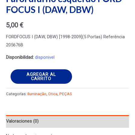
FOCUS I (DAW, DBW)
5,00
€
FORDFOCUS I (DAW, DBW) [1998-2009](5 Portas) Referência
205676B
Disponibilidad:
disponivel
Farol
AGREGAR AL
CARRITO
diurno
esquerdo
Categorías:
Iluminação
,
Otica
,
PEÇAS
FORD
FOCUS
I
Valoraciones (0)
(DAW,
DBW)