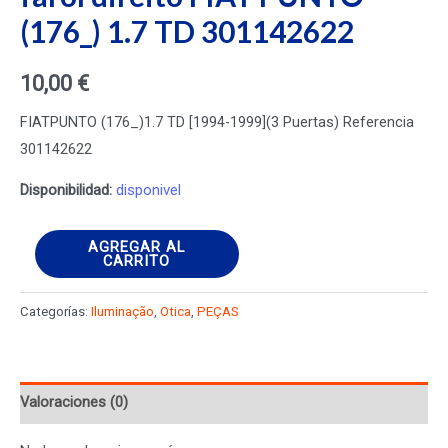
(176_) 1.7 TD 301142622
10,00
€
FIATPUNTO (176_)1.7 TD [1994-1999](3 Puertas) Referencia
301142622
Disponibilidad:
disponivel
farol
AGREGAR AL
CARRITO
direito
FIAT
Categorías:
Iluminação
,
Otica
,
PEÇAS
PUNTO
(176_)
1.7
Valoraciones (0)
TD
301142622