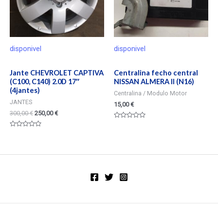
disponivel
disponivel
Jante CHEVROLET CAPTIVA
Centralina fecho central
(C100, C140) 2.0D 17″
NISSAN ALMERA II (N16)
(4jantes)
Centralina / Modulo Motor
JANTES
15,00
€
300,00
€
250,00
€
Valorado
en
Valorado
0
en
de
0
5
de
5