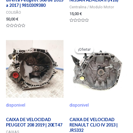
a 2017 | 9810309380
Centralina / Modulo Motor
COLISÃO
15,00
€
50,00
€
Valorado
en
Valorado
0
en
de
0
5
de
5
¡Oferta!
¡Oferta!
disponivel
disponivel
CAIXA DE VELOCIDAD
CAIXA DE VELOCIDAD
PEUGEOT 208 2019 | 20ET47
RENAULT CLIO IV 2013 |
JR5332
CAIXAS