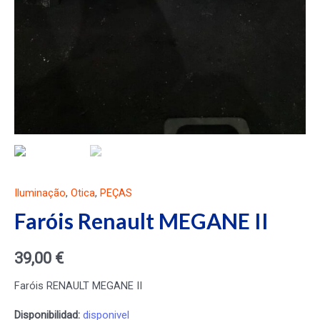
Iluminação
,
Otica
,
PEÇAS
Faróis Renault MEGANE II
39,00
€
Faróis RENAULT MEGANE II
Disponibilidad:
disponivel