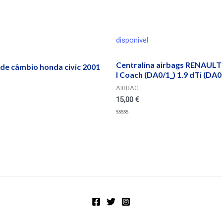
disponivel
Centralina airbags RENAU
de câmbio honda civic 2001
I Coach (DA0/1_) 1.9 dTi (DA
AIRBAG
15,00
€
Valorado
en
0
de
5