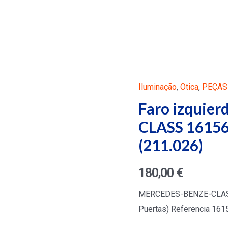
Iluminação
,
Otica
,
PEÇAS
Faro izquie
CLASS 16156
(211.026)
180,00
€
MERCEDES-BENZE-CLASS 
Puertas) Referencia 161