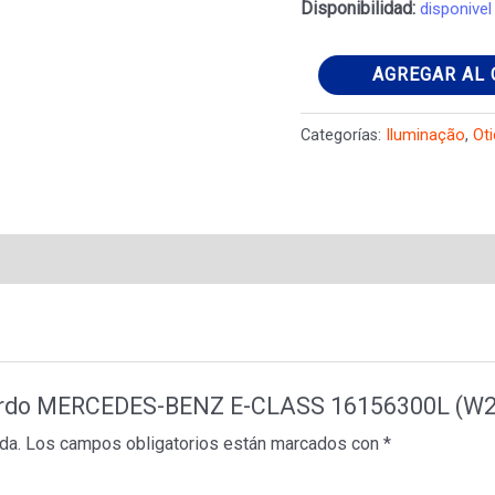
Disponibilidad:
disponivel
Faro
AGREGAR AL 
izquierdo
MERCEDES-
Categorías:
Iluminação
,
Ot
BENZ
E-
CLASS
16156300L
(W211)
E
320
CDI
quierdo MERCEDES-BENZ E-CLASS 16156300L (W21
(211.026)
da.
Los campos obligatorios están marcados con
*
cantidad