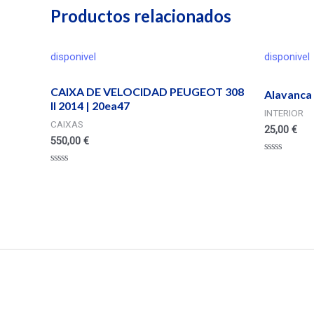
Productos relacionados
disponivel
disponivel
CAIXA DE VELOCIDAD PEUGEOT 308
Alavanca 
II 2014 | 20ea47
INTERIOR
CAIXAS
25,00
€
550,00
€
Valorado
en
Valorado
0
en
de
0
5
de
5