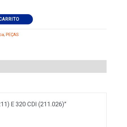
CARRITO
ica
,
PEÇAS
1) E 320 CDI (211.026)”