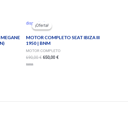
disponivel
¡Oferta!
¡Oferta!
LT MEGANE
MOTOR COMPLETO SEAT IBIZA III
0N)
1950 | BNM
MOTOR COMPLETO
690,00
€
650,00
€
Valorado
en
0
de
5