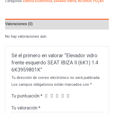
Categorías:
Elétrica e Eletrônica
,
Elevador vidros
,
INTERIOR
,
PEÇAS
esquerdo
SEAT
IBIZA
Valoraciones (0)
II
(6K1)
No hay valoraciones aún.
1.4
6K3959801K
cantidad
Sé el primero en valorar “Elevador vidro
frente esquerdo SEAT IBIZA II (6K1) 1.4
6K3959801K”
Tu dirección de correo electrónico no será publicada.
Los campos obligatorios están marcados con
*
Tu puntuación
*
Tu valoración
*