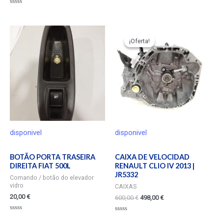
Valorado
en
Valorado
0
en
de
0
5
de
5
¡Oferta!
¡Oferta!
disponivel
disponivel
BOTÃO PORTA TRASEIRA
CAIXA DE VELOCIDAD
DIREITA FIAT 500L
RENAULT CLIO IV 2013 |
JR5332
Comando / botão do elevador
vidro
CAIXAS
20,00
€
600,00
€
498,00
€
Valorado
Valorado