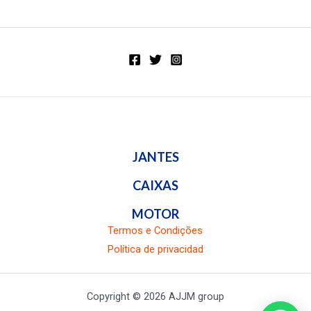
en
en
0
0
de
de
5
5
JANTES
CAIXAS
MOTOR
Termos e Condições
Política de privacidad
Copyright © 2026 AJJM group