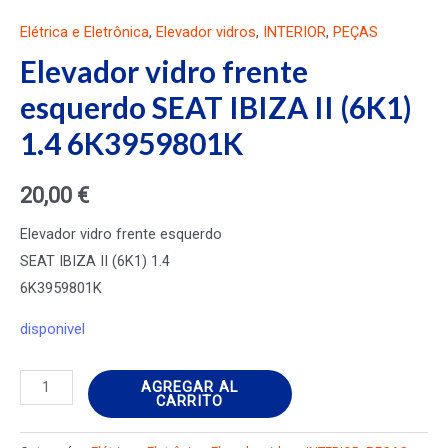
Elétrica e Eletrônica
,
Elevador vidros
,
INTERIOR
,
PEÇAS
Elevador vidro frente
esquerdo SEAT IBIZA II (6K1)
1.4 6K3959801K
20,00
€
Elevador vidro frente esquerdo
SEAT IBIZA II (6K1) 1.4
6K3959801K
disponivel
Elevador
AGREGAR AL
CARRITO
vidro
frente