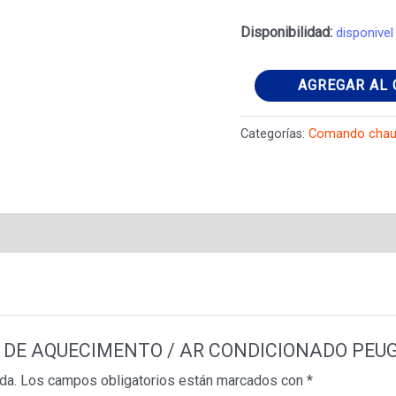
Disponibilidad:
disponivel
CONTROLE
AGREGAR AL 
DE
AQUECIMENTO
Categorías:
Comando chau
/
AR
CONDICIONADO
PEUGEOT
206
CC
2001
cantidad
OLE DE AQUECIMENTO / AR CONDICIONADO PEU
da.
Los campos obligatorios están marcados con
*