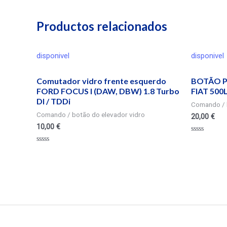
Productos relacionados
disponivel
disponivel
Comutador vidro frente esquerdo
BOTÃO P
FORD FOCUS I (DAW, DBW) 1.8 Turbo
FIAT 500
DI / TDDi
Comando / 
Comando / botão do elevador vidro
20,00
€
10,00
€
Valorado
en
Valorado
0
en
de
0
5
de
5