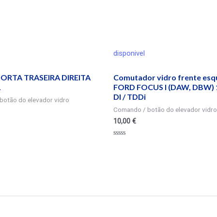
disponivel
ORTA TRASEIRA DIREITA
Comutador vidro frente es
L
FORD FOCUS I (DAW, DBW) 1
DI / TDDi
botão do elevador vidro
Comando / botão do elevador vidro
10,00
€
Valorado
en
0
de
5