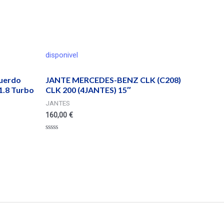
disponivel
querdo
JANTE MERCEDES-BENZ CLK (C208)
.8 Turbo
CLK 200 (4JANTES) 15″
JANTES
160,00
€
Valorado
en
0
de
5