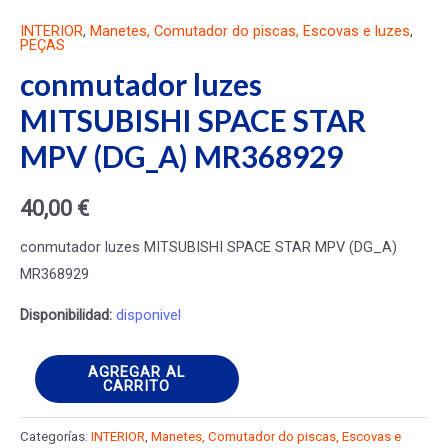
INTERIOR
,
Manetes, Comutador do piscas, Escovas e luzes
,
PEÇAS
conmutador luzes
MITSUBISHI SPACE STAR
MPV (DG_A) MR368929
40,00
€
conmutador luzes MITSUBISHI SPACE STAR MPV (DG_A)
MR368929
Disponibilidad:
disponivel
conmutador
AGREGAR AL
CARRITO
luzes
MITSUBISHI
Categorías:
INTERIOR
,
Manetes, Comutador do piscas, Escovas e
SPACE