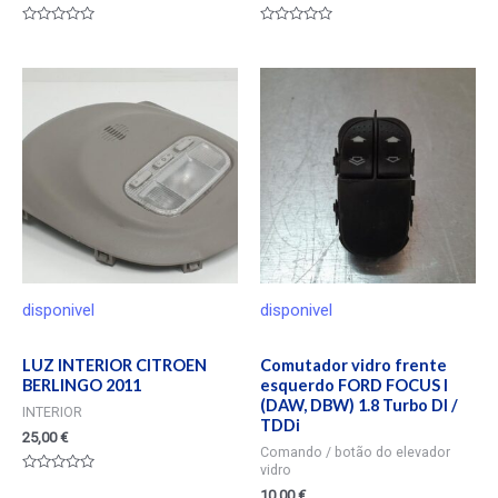
Valorado
Valorado
en
en
0
0
de
de
5
5
disponivel
disponivel
LUZ INTERIOR CITROEN
Comutador vidro frente
BERLINGO 2011
esquerdo FORD FOCUS I
(DAW, DBW) 1.8 Turbo DI /
INTERIOR
TDDi
25,00
€
Comando / botão do elevador
vidro
Valorado
10,00
€
en