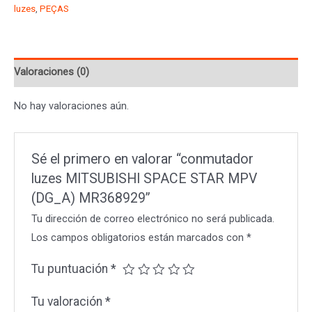
luzes
,
PEÇAS
STAR
MPV
(DG_A)
Valoraciones (0)
MR368929
cantidad
No hay valoraciones aún.
Sé el primero en valorar “conmutador
luzes MITSUBISHI SPACE STAR MPV
(DG_A) MR368929”
Tu dirección de correo electrónico no será publicada.
Los campos obligatorios están marcados con
*
Tu puntuación
*
Tu valoración
*