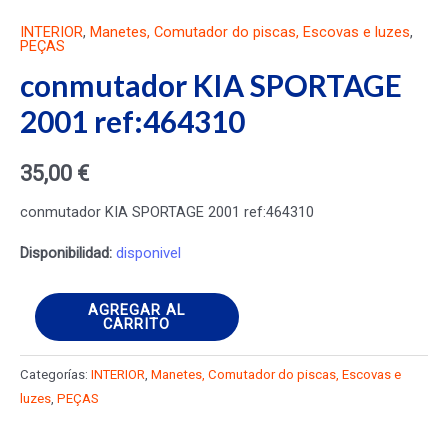
INTERIOR
,
Manetes, Comutador do piscas, Escovas e luzes
,
PEÇAS
conmutador KIA SPORTAGE
2001 ref:464310
35,00
€
conmutador KIA SPORTAGE 2001 ref:464310
Disponibilidad:
disponivel
conmutador
AGREGAR AL
CARRITO
KIA
SPORTAGE
Categorías:
INTERIOR
,
Manetes, Comutador do piscas, Escovas e
2001
luzes
,
PEÇAS
ref:464310
cantidad