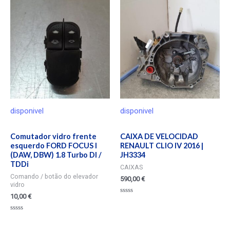
disponivel
disponivel
Comutador vidro frente
CAIXA DE VELOCIDAD
esquerdo FORD FOCUS I
RENAULT CLIO IV 2016 |
(DAW, DBW) 1.8 Turbo DI /
JH3334
TDDi
CAIXAS
Comando / botão do elevador
590,00
€
vidro
10,00
€
Valorado
en
0
Valorado
de
en
5
0