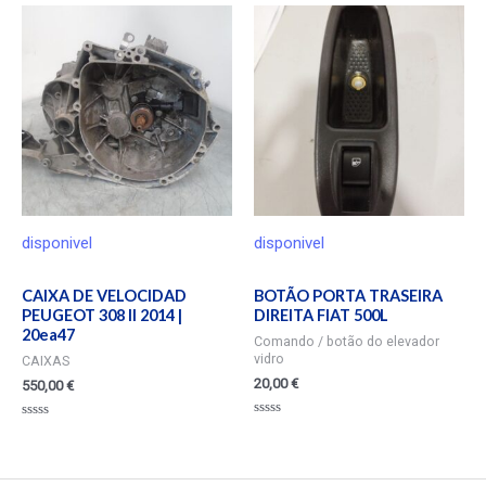
de
5
disponivel
disponivel
CAIXA DE VELOCIDAD
BOTÃO PORTA TRASEIRA
PEUGEOT 308 II 2014 |
DIREITA FIAT 500L
20ea47
Comando / botão do elevador
vidro
CAIXAS
20,00
€
550,00
€
Valorado
Valorado
en
en
0
0
de
de
5
5