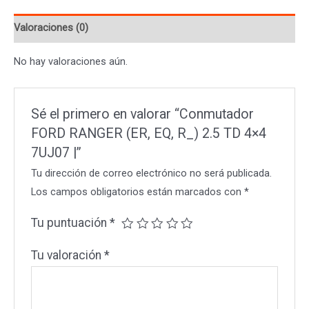
2.5
Valoraciones (0)
TD
4x4
No hay valoraciones aún.
7UJ07
|
cantidad
Sé el primero en valorar “Conmutador
FORD RANGER (ER, EQ, R_) 2.5 TD 4×4
7UJ07 |”
Tu dirección de correo electrónico no será publicada.
Los campos obligatorios están marcados con
*
Tu puntuación
*
Tu valoración
*