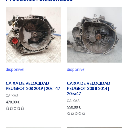
disponivel
disponivel
CAIXA DE VELOCIDAD
CAIXA DE VELOCIDAD
PEUGEOT 208 2019 | 20ET47
PEUGEOT 308 II 2014 |
20ea47
CAIXAS
CAIXAS
470,00
€
550,00
€
Valorado
en
Valorado
0
en
de
0
5