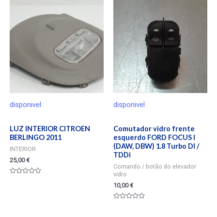
de
5
disponivel
disponivel
LUZ INTERIOR CITROEN
Comutador vidro frente
BERLINGO 2011
esquerdo FORD FOCUS I
(DAW, DBW) 1.8 Turbo DI /
INTERIOR
TDDi
25,00
€
Comando / botão do elevador
vidro
Valorado
10,00
€
en
0
de
5
Valorado
en
0