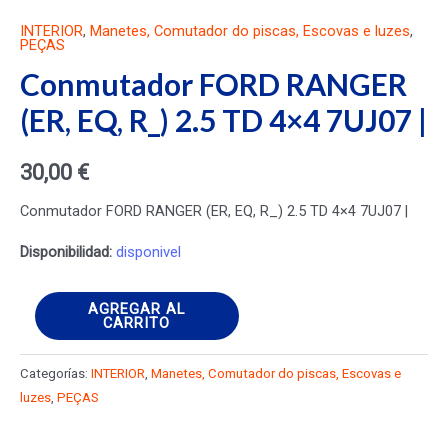
INTERIOR
,
Manetes, Comutador do piscas, Escovas e luzes
,
PEÇAS
Conmutador FORD RANGER
(ER, EQ, R_) 2.5 TD 4×4 7UJ07 |
30,00
€
Conmutador FORD RANGER (ER, EQ, R_) 2.5 TD 4×4 7UJ07 |
Disponibilidad:
disponivel
Conmutador
AGREGAR AL
CARRITO
FORD
RANGER
Categorías:
INTERIOR
,
Manetes, Comutador do piscas, Escovas e
(ER,
luzes
,
PEÇAS
EQ,
R_)