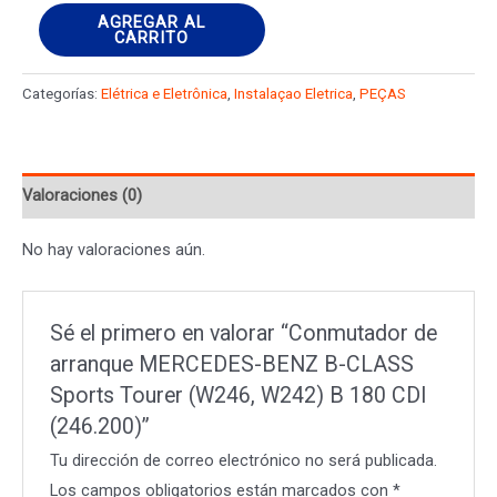
Conmutador
AGREGAR AL
CARRITO
de
arranque
Categorías:
Elétrica e Eletrônica
,
Instalaçao Eletrica
,
PEÇAS
MERCEDES-
BENZ
B-
Valoraciones (0)
CLASS
Sports
No hay valoraciones aún.
Tourer
(W246,
W242)
Sé el primero en valorar “Conmutador de
B
arranque MERCEDES-BENZ B-CLASS
180
Sports Tourer (W246, W242) B 180 CDI
CDI
(246.200)”
(246.200)
Tu dirección de correo electrónico no será publicada.
cantidad
Los campos obligatorios están marcados con
*