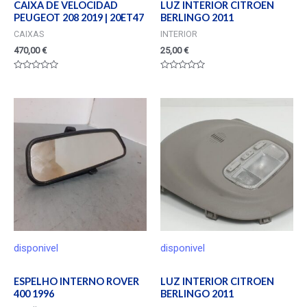
CAIXA DE VELOCIDAD
LUZ INTERIOR CITROEN
PEUGEOT 208 2019 | 20ET47
BERLINGO 2011
CAIXAS
INTERIOR
470,00
€
25,00
€
Valorado
Valorado
en
en
0
0
de
de
5
5
disponivel
disponivel
ESPELHO INTERNO ROVER
LUZ INTERIOR CITROEN
400 1996
BERLINGO 2011