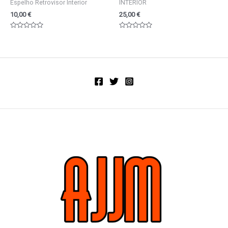
Espelho Retrovisor Interior
INTERIOR
10,00
€
25,00
€
Valorado
Valorado
en
en
0
0
de
de
5
5