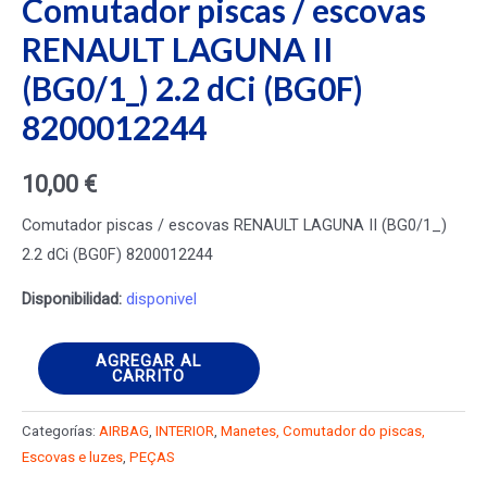
Comutador piscas / escovas
RENAULT LAGUNA II
(BG0/1_) 2.2 dCi (BG0F)
8200012244
10,00
€
Comutador piscas / escovas RENAULT LAGUNA II (BG0/1_)
2.2 dCi (BG0F) 8200012244
Disponibilidad:
disponivel
Comutador
AGREGAR AL
CARRITO
piscas
/
Categorías:
AIRBAG
,
INTERIOR
,
Manetes, Comutador do piscas,
escovas
Escovas e luzes
,
PEÇAS
RENAULT