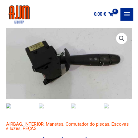
Ir
al
0,00
€
MAI
contenido
MEN
AIRBAG
,
INTERIOR
,
Manetes, Comutador do piscas, Escovas
e luzes
,
PEÇAS