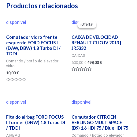
Productos relacionados
disponivel
disponivel
¡Oferta!
¡Oferta!
Comutador vidro frente
CAIXA DE VELOCIDAD
esquerdo FORD FOCUS I
RENAULT CLIO IV 2013 |
(DAW, DBW) 1.8 Turbo DI /
JR5332
TDDi
CAIXAS
Comando / botão do elevador
600,00
€
498,00
€
vidro
10,00
€
Valorado
en
0
Valorado
de
en
5
0
de
5
disponivel
disponivel
Fita do airbag FORD FOCUS
Comutador CITROËN
I Turnier (DNW) 1.8 Turbo DI
BERLINGO MULTISPACE
/ TDDi
(B9) 1.6 HDi 75 / BlueHDi 75
AIRBAG
Comando / botão do elevador