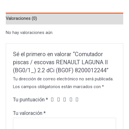
LAGUNA
II
Valoraciones (0)
(BG0/1_)
2.2
No hay valoraciones aún.
dCi
(BG0F)
8200012244
Sé el primero en valorar “Comutador
cantidad
piscas / escovas RENAULT LAGUNA II
(BG0/1_) 2.2 dCi (BG0F) 8200012244”
Tu dirección de correo electrónico no será publicada.
Los campos obligatorios están marcados con
*
Tu puntuación
*
Tu valoración
*