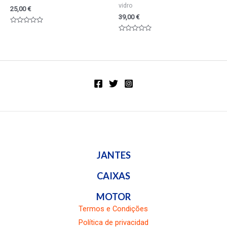
vidro
25,00
€
39,00
€
Valorado
en
Valorado
0
en
de
0
5
de
5
JANTES
CAIXAS
MOTOR
Termos e Condições
Política de privacidad