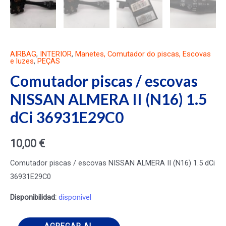
AIRBAG
,
INTERIOR
,
Manetes, Comutador do piscas, Escovas
e luzes
,
PEÇAS
Comutador piscas / escovas
NISSAN ALMERA II (N16) 1.5
dCi 36931E29C0
10,00
€
Comutador piscas / escovas NISSAN ALMERA II (N16) 1.5 dCi
36931E29C0
Disponibilidad:
disponivel
Comutador
AGREGAR AL