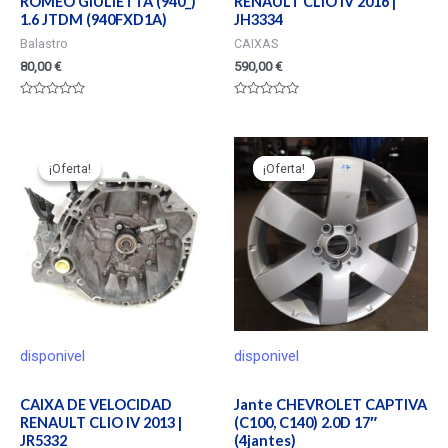
ROMEO GIULIETTA (940_)
RENAULT CLIO IV 2016 |
1.6 JTDM (940FXD1A)
JH3334
Balastro
CAIXAS
80,00
€
590,00
€
Valorado
Valorado
en
en
0
0
de
de
5
5
¡Oferta!
¡Oferta!
¡Oferta!
¡Oferta!
disponivel
disponivel
CAIXA DE VELOCIDAD
Jante CHEVROLET CAPTIVA
RENAULT CLIO IV 2013 |
(C100, C140) 2.0D 17″
JR5332
(4jantes)