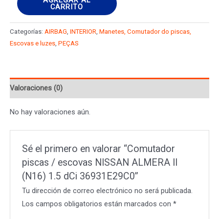
CARRITO
piscas
/
Categorías:
AIRBAG
,
INTERIOR
,
Manetes, Comutador do piscas,
escovas
Escovas e luzes
,
PEÇAS
NISSAN
ALMERA
II
Valoraciones (0)
(N16)
1.5
No hay valoraciones aún.
dCi
36931E29C0
cantidad
Sé el primero en valorar “Comutador
piscas / escovas NISSAN ALMERA II
(N16) 1.5 dCi 36931E29C0”
Tu dirección de correo electrónico no será publicada.
Los campos obligatorios están marcados con
*