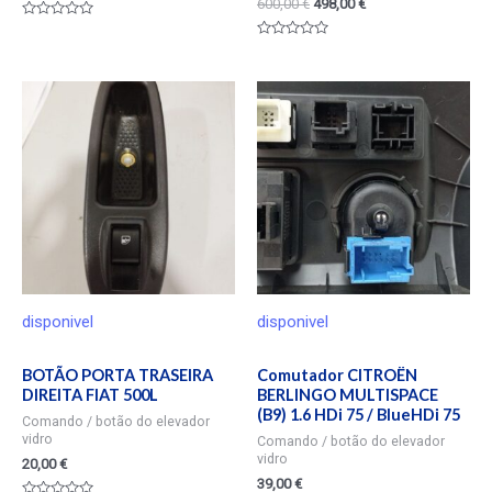
600,00
€
498,00
€
Valorado
en
Valorado
0
en
de
0
5
de
5
disponivel
disponivel
BOTÃO PORTA TRASEIRA
Comutador CITROËN
DIREITA FIAT 500L
BERLINGO MULTISPACE
(B9) 1.6 HDi 75 / BlueHDi 75
Comando / botão do elevador
vidro
Comando / botão do elevador
vidro
20,00
€
39,00
€