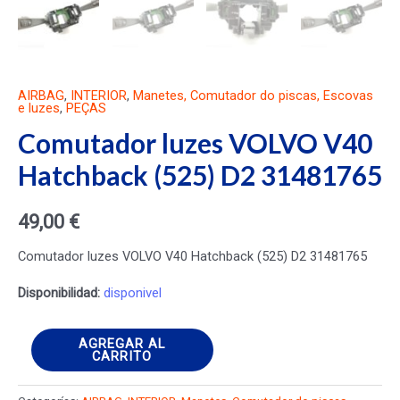
AIRBAG
,
INTERIOR
,
Manetes, Comutador do piscas, Escovas
e luzes
,
PEÇAS
Comutador luzes VOLVO V40
Hatchback (525) D2 31481765
49,00
€
Comutador luzes VOLVO V40 Hatchback (525) D2 31481765
Disponibilidad:
disponivel
Comutador
AGREGAR AL
CARRITO
luzes
VOLVO