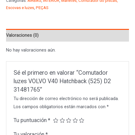
Categorías:
AIRBAG
,
INTERIOR
,
Manetes, Comutador do piscas,
V40
Escovas e luzes
,
PEÇAS
Hatchback
(525)
D2
Valoraciones (0)
31481765
cantidad
No hay valoraciones aún.
Sé el primero en valorar “Comutador
luzes VOLVO V40 Hatchback (525) D2
31481765”
Tu dirección de correo electrónico no será publicada.
Los campos obligatorios están marcados con
*
Tu puntuación
*
Tu valoración
*