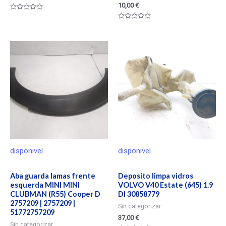
10,00
€
Valorado
en
Valorado
0
en
de
0
5
de
5
disponivel
disponivel
Aba guarda lamas frente
Deposito limpa vidros
esquerda MINI MINI
VOLVO V40 Estate (645) 1.9
CLUBMAN (R55) Cooper D
DI 30858779
2757209 | 2757209 |
Sin categorizar
51772757209
37,00
€
Sin categorizar