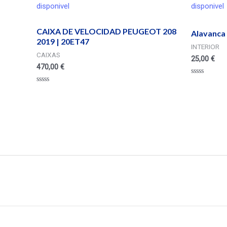
disponivel
disponivel
CAIXA DE VELOCIDAD PEUGEOT 208
Alavanca 
2019 | 20ET47
INTERIOR
CAIXAS
25,00
€
470,00
€
Valorado
en
Valorado
0
en
de
0
5
de
5