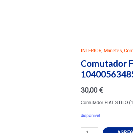
INTERIOR
,
Manetes, Comu
Comutador FI
10400563485
30,00
€
Comutador FIAT STILO (
disponivel
Comutador
AGREG