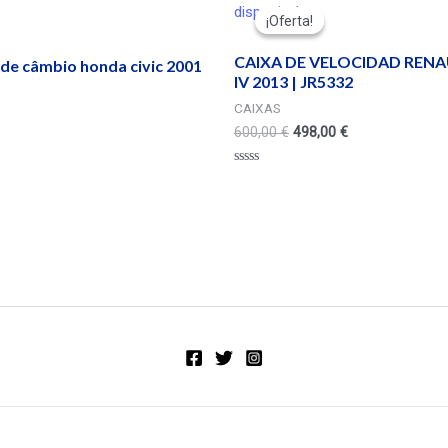
disponivel
¡Oferta!
¡Oferta!
CAIXA DE VELOCIDAD RENA
de câmbio honda civic 2001
IV 2013 | JR5332
CAIXAS
600,00
€
498,00
€
Valorado
en
0
de
5