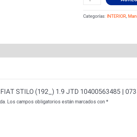
FIAT
STILO
Categorías:
INTERIOR
,
Mane
(192_)
1.9
JTD
10400563485
|
07353729620
cantidad
r FIAT STILO (192_) 1.9 JTD 10400563485 | 07
da.
Los campos obligatorios están marcados con
*