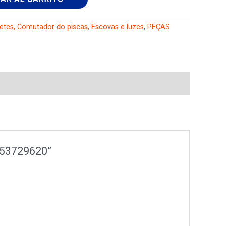
tes, Comutador do piscas, Escovas e luzes
,
PEÇAS
353729620”