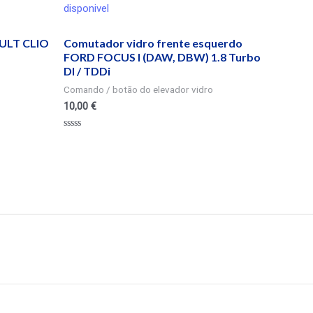
disponivel
ULT CLIO
Comutador vidro frente esquerdo
FORD FOCUS I (DAW, DBW) 1.8 Turbo
DI / TDDi
Comando / botão do elevador vidro
10,00
€
Valorado
en
0
de
5