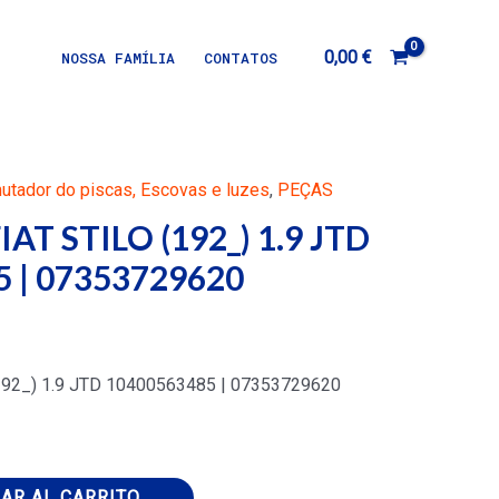
0,00
€
NOSSA FAMÍLIA
CONTATOS
tador do piscas, Escovas e luzes
,
PEÇAS
AT STILO (192_) 1.9 JTD
 | 07353729620
192_) 1.9 JTD 10400563485 | 07353729620
AR AL CARRITO