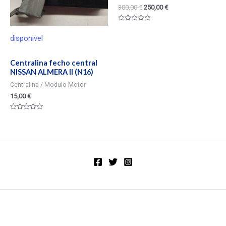
300,00
€
250,00
€
Valorado
en
disponivel
0
de
5
Centralina fecho central
NISSAN ALMERA II (N16)
Centralina / Modulo Motor
15,00
€
Valorado
en
0
de
5