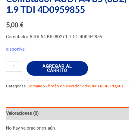
1.9 TDI 4D0959855
5,00
€
Comutador AUDI A4 B5 (8D2) 1.9 TDI 4D0959855
disponivel
Comutador
AGREGAR AL
CARRITO
AUDI
A4
Categorías:
Comando / botão do elevador vidro
,
INTERIOR
,
PEÇAS
B5
(8D2)
1.9
Valoraciones (0)
TDI
4D0959855
No hay valoraciones aún.
cantidad