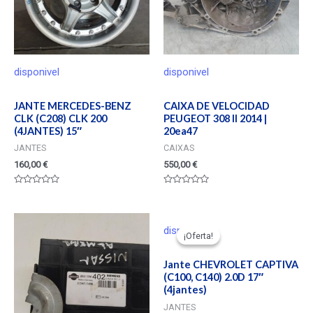
disponivel
disponivel
JANTE MERCEDES-BENZ
CAIXA DE VELOCIDAD
CLK (C208) CLK 200
PEUGEOT 308 II 2014 |
(4JANTES) 15″
20ea47
JANTES
CAIXAS
160,00
€
550,00
€
Valorado
Valorado
en
en
0
0
de
de
5
5
disponivel
¡Oferta!
¡Oferta!
Jante CHEVROLET CAPTIVA
(C100, C140) 2.0D 17″
(4jantes)
JANTES