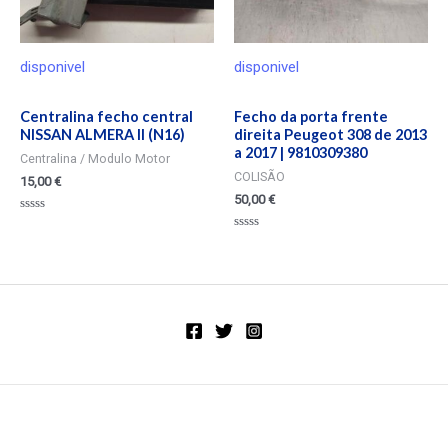
disponivel
disponivel
Centralina fecho central
Fecho da porta frente
NISSAN ALMERA II (N16)
direita Peugeot 308 de 2013
a 2017 | 9810309380
Centralina / Modulo Motor
COLISÃO
15,00
€
50,00
€
Valorado
en
Valorado
0
en
de
0
5
de
5