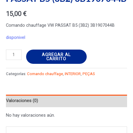
15,00
€
Comando chauffage VW PASSAT B5 (3B2) 3B1907044B
disponivel
Comando
AGREGAR AL
CARRITO
chauffage
VW
Categorías:
Comando chauffage
,
INTERIOR
,
PEÇAS
PASSAT
B5
(3B2)
Valoraciones (0)
3B1907044B
cantidad
No hay valoraciones aún.