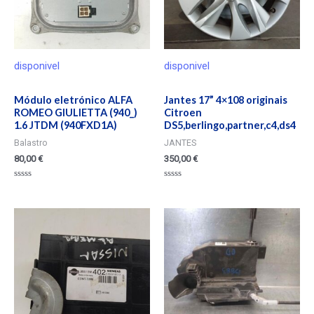
disponivel
disponivel
Módulo eletrónico ALFA
Jantes 17” 4×108 originais
ROMEO GIULIETTA (940_)
Citroen
1.6 JTDM (940FXD1A)
DS5,berlingo,partner,c4,ds4
Balastro
JANTES
80,00
€
350,00
€
Valorado
Valorado
en
en
0
0
de
de
5
5