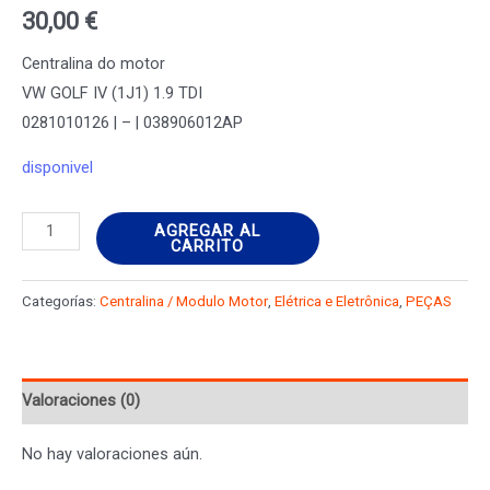
30,00
€
Centralina do motor
VW GOLF IV (1J1) 1.9 TDI
0281010126 | – | 038906012AP
disponivel
Centralina
AGREGAR AL
CARRITO
do
motor
Categorías:
Centralina / Modulo Motor
,
Elétrica e Eletrônica
,
PEÇAS
VW
GOLF
IV
Valoraciones (0)
(1J1)
1.9
No hay valoraciones aún.
TDI