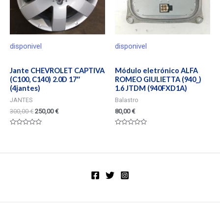
disponivel
disponivel
Jante CHEVROLET CAPTIVA
Módulo eletrónico ALFA
(C100, C140) 2.0D 17″
ROMEO GIULIETTA (940_)
(4jantes)
1.6 JTDM (940FXD1A)
JANTES
Balastro
300,00
€
250,00
€
80,00
€
Valorado
Valorado
en
en
0
0
de
de
5
5