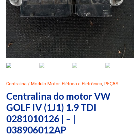
Centralina / Modulo Motor
,
Elétrica e Eletrônica
,
PEÇAS
Centralina do motor VW
GOLF IV (1J1) 1.9 TDI
0281010126 | – |
038906012AP