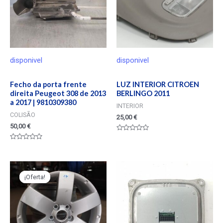
disponivel
disponivel
Fecho da porta frente
LUZ INTERIOR CITROEN
direita Peugeot 308 de 2013
BERLINGO 2011
a 2017 | 9810309380
INTERIOR
COLISÃO
25,00
€
50,00
€
Valorado
en
Valorado
0
en
de
0
5
de
5
¡Oferta!
¡Oferta!