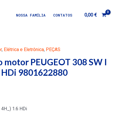
0,00
€
NOSSA FAMÍLIA
CONTATOS
r
,
Elétrica e Eletrônica
,
PEÇAS
do motor PEUGEOT 308 SW I
.6 HDi 9801622880
 4H_) 1.6 HDi