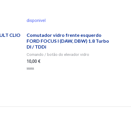
disponivel
ULT CLIO
Comutador vidro frente esquerdo
FORD FOCUS I (DAW, DBW) 1.8 Turbo
DI / TDDi
Comando / botão do elevador vidro
10,00
€
Valorado
en
0
de
5