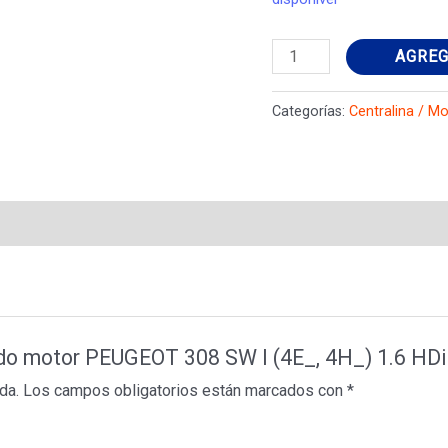
Centralina
AGREG
do
motor
Categorías:
Centralina / M
PEUGEOT
308
SW
I
(4E_,
4H_)
1.6
HDi
na do motor PEUGEOT 308 SW I (4E_, 4H_) 1.6 H
9801622880
da.
Los campos obligatorios están marcados con
*
cantidad