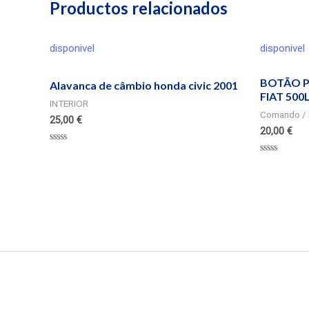
Productos relacionados
disponivel
disponivel
BOTÃO P
Alavanca de câmbio honda civic 2001
FIAT 500
INTERIOR
Comando / 
25,00
€
20,00
€
Valorado
en
Valorado
0
en
de
0
5
de
5