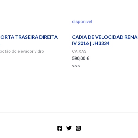
disponivel
ORTA TRASEIRA DIREITA
CAIXA DE VELOCIDAD RENA
L
IV 2016 | JH3334
botão do elevador vidro
CAIXAS
590,00
€
Valorado
en
0
de
5