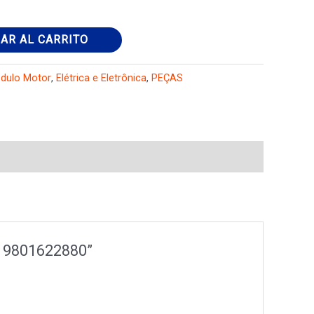
AR AL CARRITO
odulo Motor
,
Elétrica e Eletrônica
,
PEÇAS
Di 9801622880”